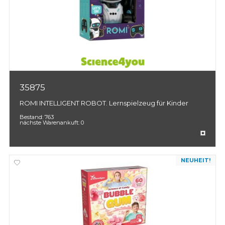
35875
ROMI INTELLIGENT ROBOT. Lernspielzeug für Kinder
Bestand:
763
nächste Warenankuft:
0
NEUHEIT!