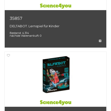
35857
DELTABOT. Lernspiel für Kinder
Bestand:
4.314
nächste Warenankuft:
0