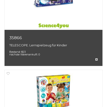
35866
TELESCOPE. Lernspielzeug für Kinder
Bestand:
823
nächste Warenankuft:
0