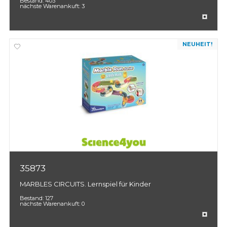
Bestand:
403
nächste Warenankuft:
3
NEUHEIT!
35873
MARBLES CIRCUITS. Lernspiel für Kinder
Bestand:
127
nächste Warenankuft:
0