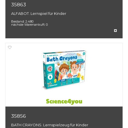
35863
ALFABOT. Lernspiel für Kinder
Bestand:
2.480
nächste Warenankuft:
0
35856
BATH CRAYONS. Lernspielzeug für Kinder