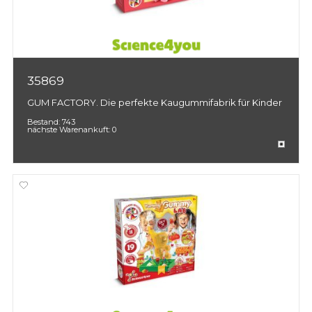
35869
GUM FACTORY. Die perfekte Kaugummifabrik für Kinder
Bestand:
743
nächste Warenankuft:
0