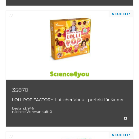
NEUHEIT!
35870
LOLLIPOP FACTORY. Lutscherfabrik – perfekt für Kinder
Bestand:
946
nächste Warenankuft:
0
NEUHEIT!