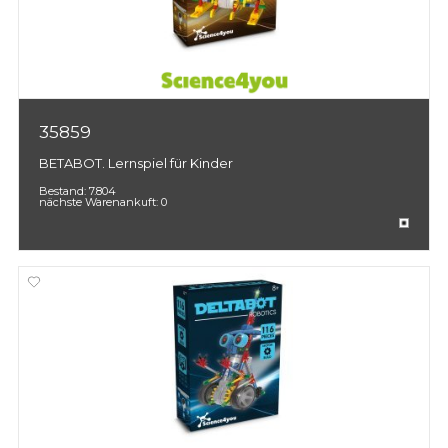
35859
BETABOT. Lernspiel für Kinder
Bestand:
7.804
nächste Warenankuft:
0