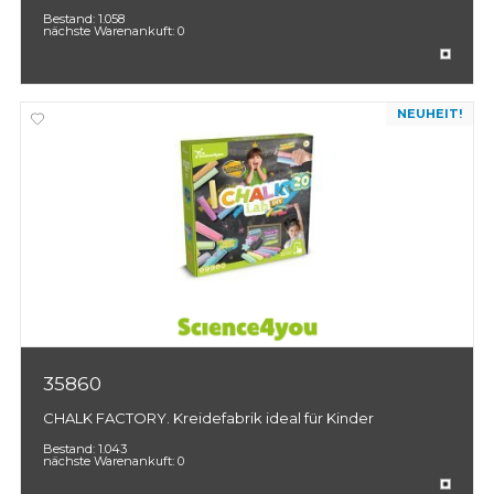
Bestand:
1.058
nächste Warenankuft:
0
NEUHEIT!
35860
CHALK FACTORY. Kreidefabrik ideal für Kinder
Bestand:
1.043
nächste Warenankuft:
0