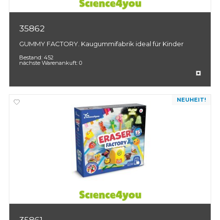
35862
GUMMY FACTORY. Kaugummifabrik ideal für Kinder
Bestand:
452
nächste Warenankuft:
0
NEUHEIT!
35861