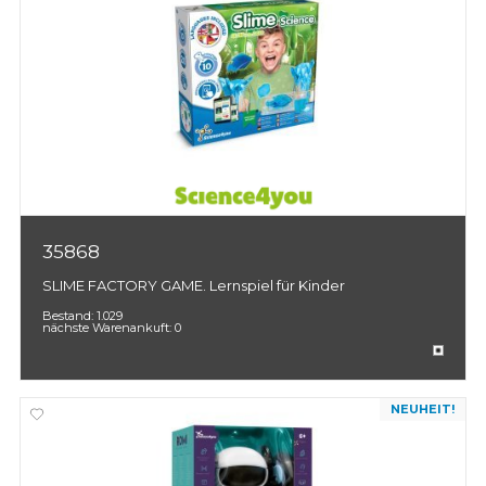
35868
SLIME FACTORY GAME. Lernspiel für Kinder
Bestand:
1.029
nächste Warenankuft:
0
NEUHEIT!