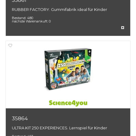
RUBBER FACTORY. Gummifabrik ideal für Kinder
Bestand:
480
nächste Warenankuft:
0
35864
ULTRA KIT 250 EXPERIENCES. Lernspiel für Kinder