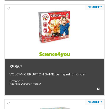
NEUHEIT!
35867
VOLCANIC ERUPTION GAME. Lernspiel für Kinder
Bestand:
31
nächste Warenankuft:
0
NEUHEIT!