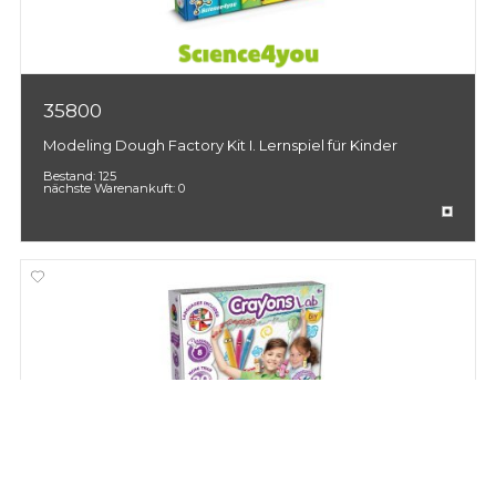
35800
Modeling Dough Factory Kit I. Lernspiel für Kinder
Bestand:
125
nächste Warenankuft:
0