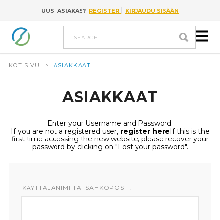
|
UUSI ASIAKAS?
REGISTER
KIRJAUDU SISÄÄN
Go to content
search
KOTISIVU
>
ASIAKKAAT
ASIAKKAAT
Enter your Username and Password.
If you are not a registered user,
register here
If this is the
first time accessing the new website, please recover your
password by clicking on "Lost your password".
KÄYTTÄJÄNIMI TAI SÄHKÖPOSTI: