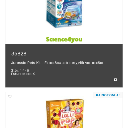
35828
Jurassic Pets Kit I. Εκπαιδευτικό παιχνίδι για παιδιά
Στόκ:
1.449
Future stock:
0
ΚΑΙΝΟΤΟΜΊΑ!