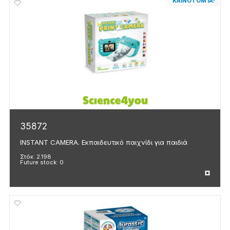
ΚΑΙΝΟΤΟΜΊΑ!
35872
INSTANT CAMERA. Εκπαιδευτικό παιχνίδι για παιδιά
Στόκ:
2.198
Future stock:
0