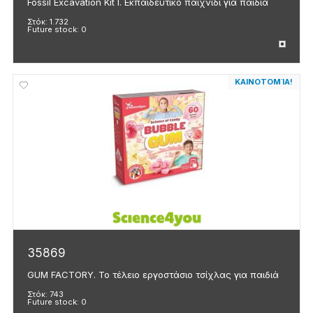
Fossil Excavation Kit I. Εκπαιδευτικό παιχνίδι για παιδιά
Στόκ:
1.732
Future stock:
0
ΚΑΙΝΟΤΟΜΊΑ!
35869
GUM FACTORY. Το τέλειο εργοστάσιο τσίχλας για παιδιά
Στόκ:
743
Future stock:
0