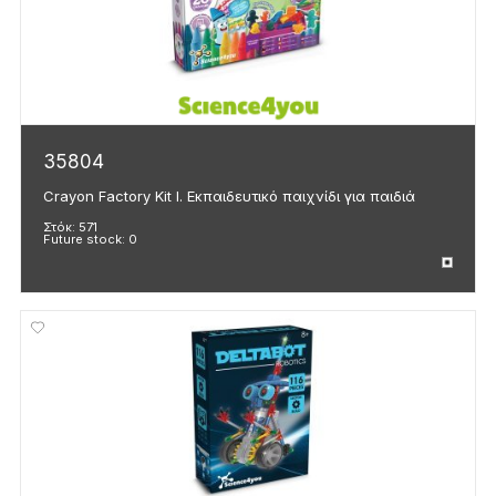
35804
Crayon Factory Kit I. Εκπαιδευτικό παιχνίδι για παιδιά
Στόκ:
571
Future stock:
0