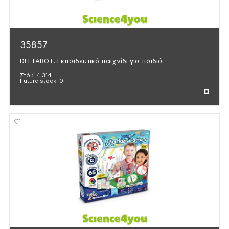
35857
DELTABOT. Εκπαιδευτικό παιχνίδι για παιδιά
Στόκ:
4.314
Future stock:
0