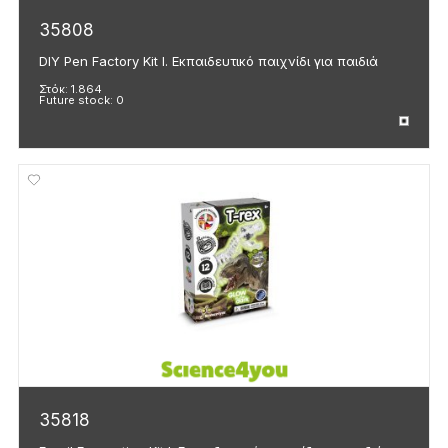
35808
DIY Pen Factory Kit I. Εκπαιδευτικό παιχνίδι για παιδιά
Στόκ:
1.864
Future stock:
0
35818