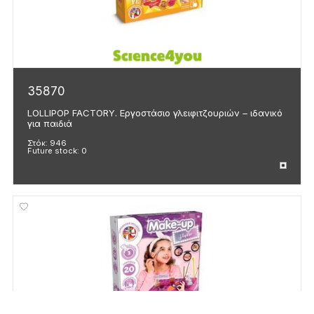
35870
LOLLIPOP FACTORY. Εργοστάσιο γλειφιτζουριών – ιδανικό
για παιδιά
Στόκ:
946
Future stock:
0