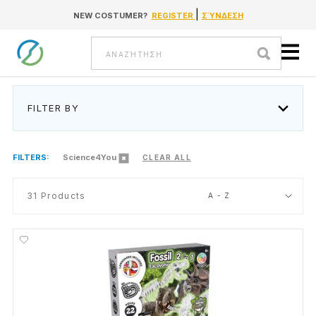
|
NEW COSTUMER?
REGISTER
ΣΎΝΔΕΣΗ
Go to content
Αναζήτηση
FILTER BY
FILTERS:
Science4You
CLEAR ALL
31
Products
A - Z