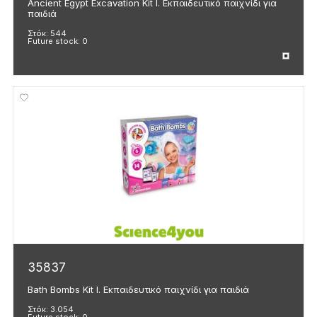
Ancient Egypt Excavation Kit I. Εκπαιδευτικό παιχνίδι για
παιδιά
Στόκ:
544
Future stock:
0
35837
Bath Bombs Kit I. Εκπαιδευτικό παιχνίδι για παιδιά
Στόκ:
3.054
Future stock:
0