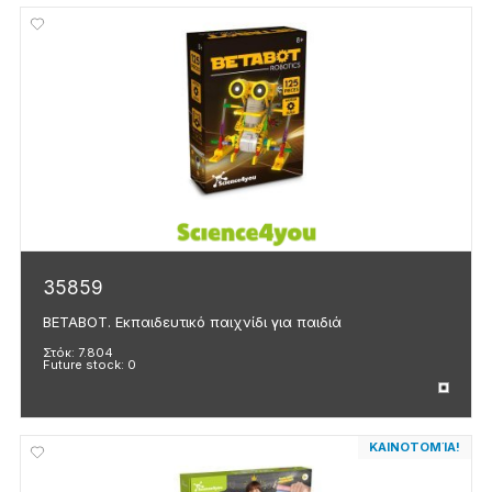
35859
BETABOT. Εκπαιδευτικό παιχνίδι για παιδιά
Στόκ:
7.804
Future stock:
0
ΚΑΙΝΟΤΟΜΊΑ!