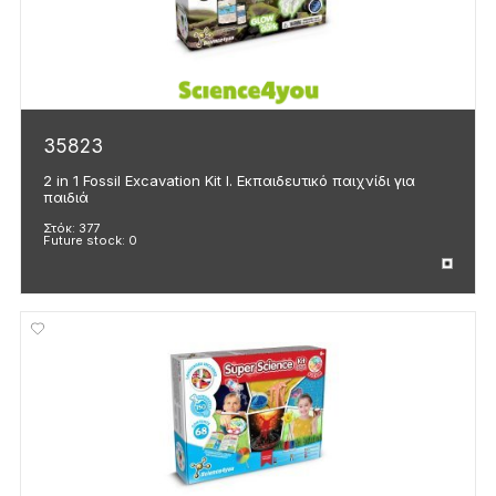
35823
2 in 1 Fossil Excavation Kit I. Εκπαιδευτικό παιχνίδι για
παιδιά
Στόκ:
377
Future stock:
0