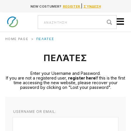
|
NEW COSTUMER?
REGISTER
ΣΎΝΔΕΣΗ
Go to content
Αναζήτηση
HOME PAGE
>
ΠΕΛΆΤΕΣ
ΠΕΛΆΤΕΣ
Enter your Username and Password.
If you are not a registered user,
register here
If this is the first
time accessing the new website, please recover your
password by clicking on "Lost your password".
USERNAME OR EMAIL: