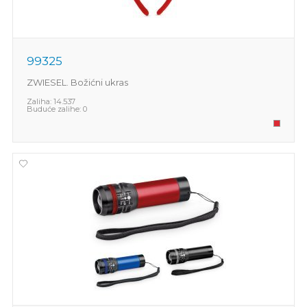
99325
ZWIESEL. Božićni ukras
Zaliha:
14.537
Buduće zalihe:
0