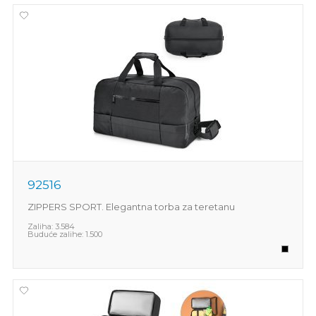
92516
ZIPPERS SPORT. Elegantna torba za teretanu
Zaliha:
3.584
Buduće zalihe:
1.500