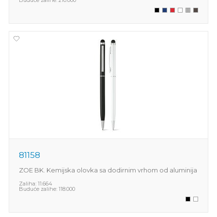
81158
ZOE BK. Kemijska olovka sa dodirnim vrhom od aluminija
Zaliha:
11.664
Buduće zalihe:
118.000