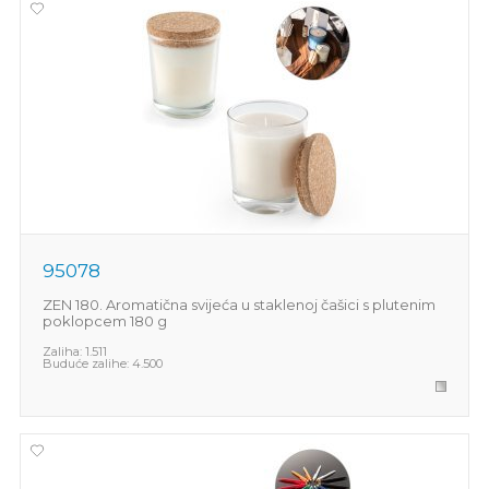
95078
ZEN 180. Aromatična svijeća u staklenoj čašici s plutenim
poklopcem 180 g
Zaliha:
1.511
Buduće zalihe:
4.500