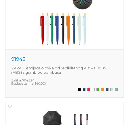
91945
ZARA. Kemijska olovka od recikliranog ABS-a (100%
rABS) s gumb od bambusa
Zaliha:
704.224
Buduće zalihe:
140.000