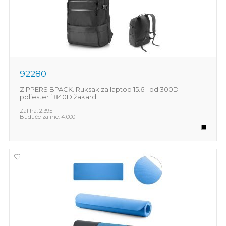
92280
ZIPPERS BPACK. Ruksak za laptop 15.6'' od 300D
poliester i 840D žakard
Zaliha:
2.395
Buduće zalihe:
4.000