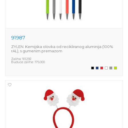
91987
ZYLEN. Kemijska olovka od recikliranog aluminija (100%
rAL), s gumenim premazom
Zaliha:
93.292
Buduće zalihe:
175.000