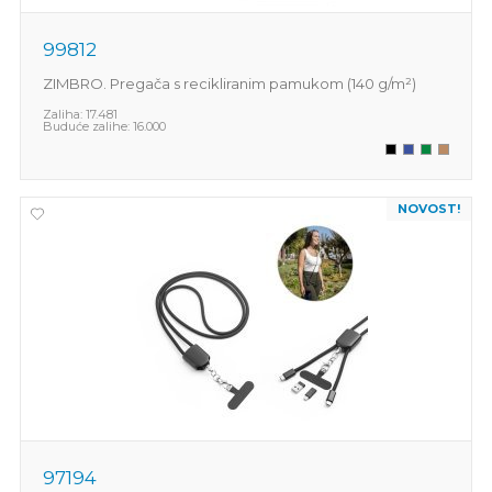
99812
ZIMBRO. Pregača s recikliranim pamukom (140 g/m²)
Zaliha:
17.481
Buduće zalihe:
16.000
NOVOST!
97194