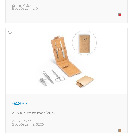
Zaliha:
4.324
Buduće zalihe:
0
94897
ZENA. Set za manikuru
Zaliha:
3.733
Buduće zalihe:
3.200