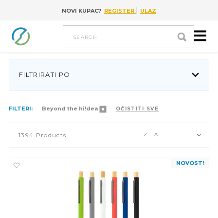
|
NOVI KUPAC?
REGISTER
ULAZ
Go to content
search
FILTRIRATI PO
FILTERI:
Beyond the hi!dea
OČISTITI SVE
1394
Products
Z - A
NOVOST!