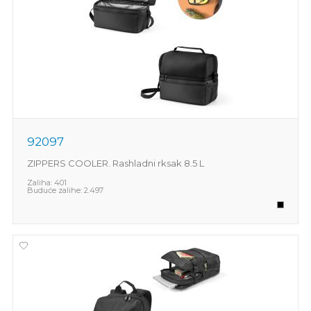
92097
ZIPPERS COOLER. Rashladni rksak 8.5 L
Zaliha:
401
Buduće zalihe:
2.497