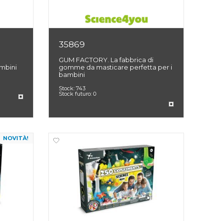
35869
GUM FACTORY. La fabbrica di
mbini
gomme da masticare perfetta per i
bambini
Stock:
743
Stock futuro:
0
NOVITÀ!