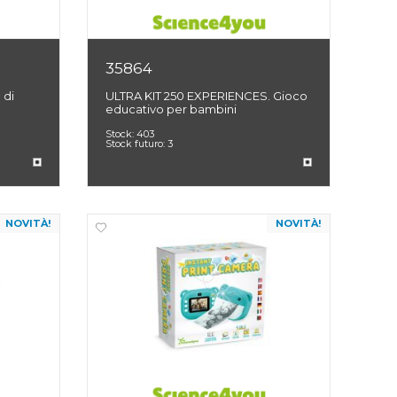
35864
 di
ULTRA KIT 250 EXPERIENCES. Gioco
educativo per bambini
Stock:
403
Stock futuro:
3
NOVITÀ!
NOVITÀ!