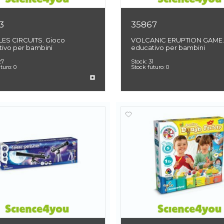
3
35867
ES CIRCUITS. Gioco
VOLCANIC ERUPTION GAME.
ivo per bambini
educativo per bambini
27
Stock:
31
uturo:
0
Stock futuro:
0