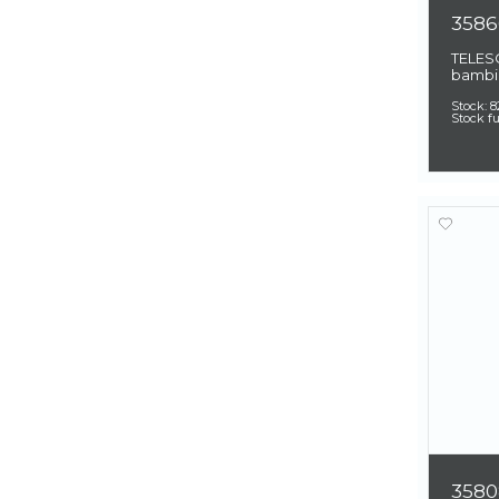
3586
TELES
bambi
Stock:
8
Stock f
3580