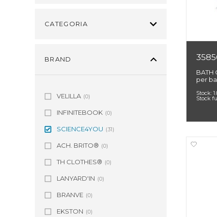
CATEGORIA
3585
BRAND
BATH 
per b
Stock:
1
VELILLA
(0)
Stock f
INFINITEBOOK
(0)
SCIENCE4YOU
(31)
ACH. BRITO®
(0)
TH CLOTHES®
(0)
LANYARD'IN
(0)
BRANVE
(0)
EKSTON
(0)