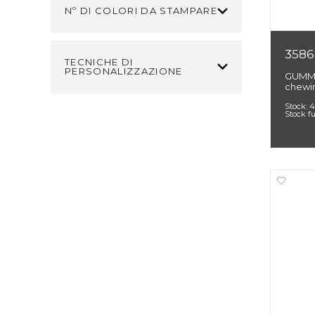
Nº DI COLORI DA STAMPARE
3586
TECNICHE DI
PERSONALIZZAZIONE
GUMMY
chewin
Stock:
4
Stock f