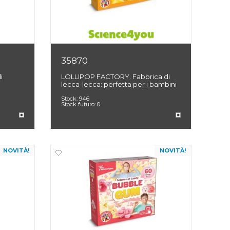
35870
i
LOLLIPOP FACTORY. Fabbrica di
lecca-lecca: perfetta per i bambini
Stock:
946
Stock futuro:
0
NOVITÀ!
NOVITÀ!