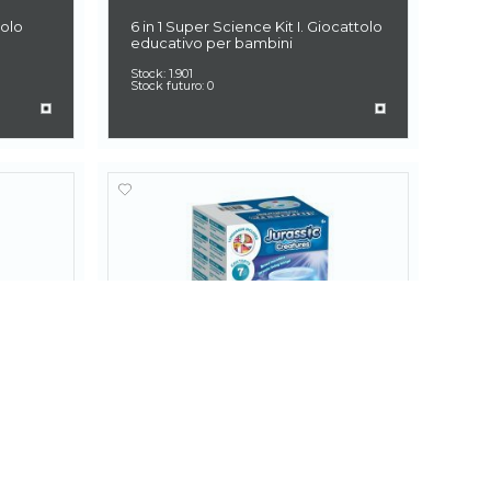
tolo
6 in 1 Super Science Kit I. Giocattolo
educativo per bambini
Stock:
1.901
Stock futuro:
0
35828
Gioco
Jurassic Pets Kit I. Gioco educativo