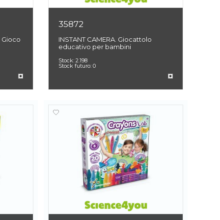
35872
 Gioco
INSTANT CAMERA. Giocattolo
educativo per bambini
Stock:
2.198
Stock futuro:
0