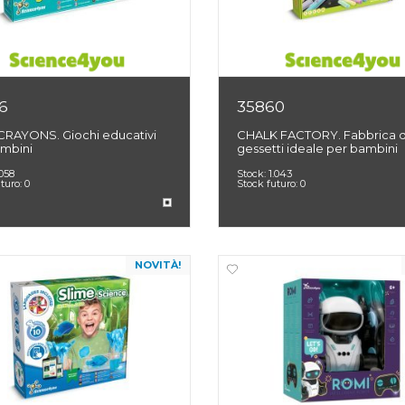
6
35860
CRAYONS. Giochi educativi
CHALK FACTORY. Fabbrica d
ambini
gessetti ideale per bambini
.058
Stock:
1.043
uturo:
0
Stock futuro:
0
NOVITÀ!