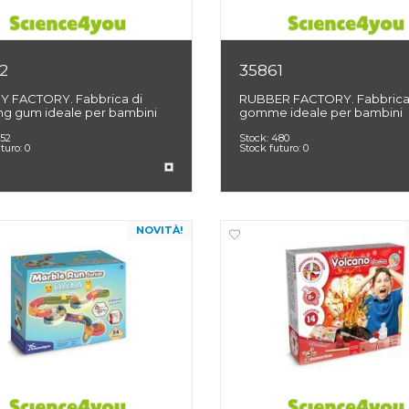
2
35861
 FACTORY. Fabbrica di
RUBBER FACTORY. Fabbrica
g gum ideale per bambini
gomme ideale per bambini
52
Stock:
480
uturo:
0
Stock futuro:
0
NOVITÀ!