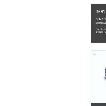
3587
MARBL
educat
Stock:
1
Stock f