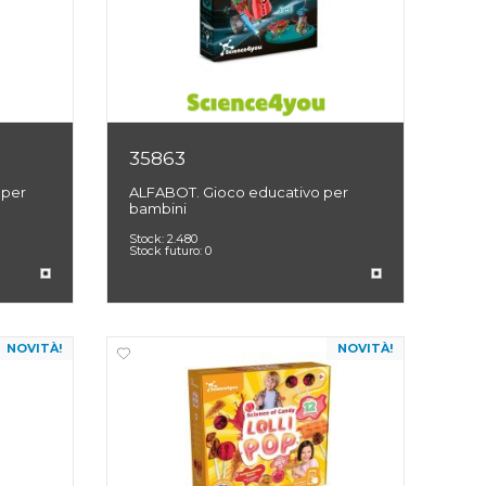
35863
 per
ALFABOT. Gioco educativo per
bambini
Stock:
2.480
Stock futuro:
0
NOVITÀ!
NOVITÀ!