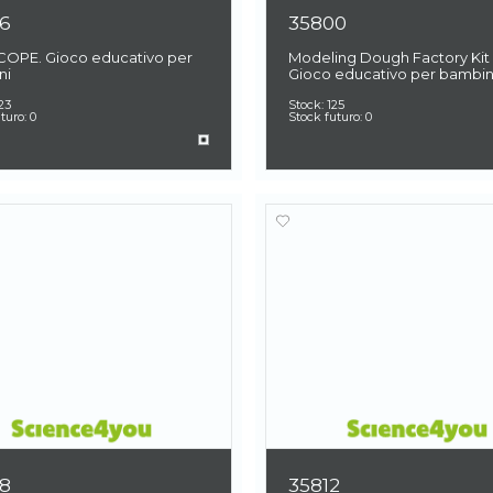
6
35800
COPE. Gioco educativo per
Modeling Dough Factory Kit I
ni
Gioco educativo per bambin
23
Stock:
125
uturo:
0
Stock futuro:
0
8
35812