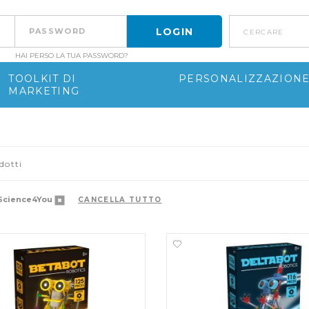
cercare
HAI PERSO LA TUA PASSWORD?
TOOLKIT DI
PERSONALIZZAZION
MARKETING
dotti
Science4You
CANCELLA TUTTO