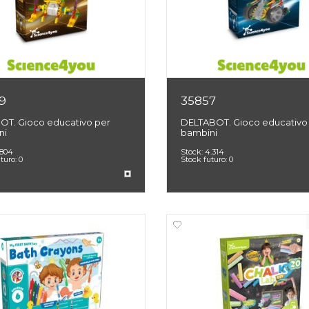
9
35857
OT. Gioco educativo per
DELTABOT. Gioco educativo
ni
bambini
.804
Stock:
4.314
uturo:
0
Stock futuro:
0