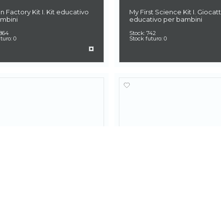
n Factory Kit I. Kit educativo
My First Science Kit I. Giocat
ambini
educativo per bambini
.864
Stock:
742
uturo:
0
Stock futuro:
0
8
35823
Excavation Kit I. Gioco
2 in 1 Fossil Excavation Kit I. 