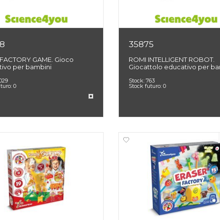
8
35875
 FACTORY GAME. Gioco
ROMI INTELLIGENT ROBOT.
ivo per bambini
Giocattolo educativo per ba
.029
Stock:
763
uturo:
0
Stock futuro:
0