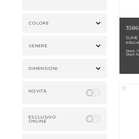
COLORE
3586
SLIME
educat
GENERE
Stock:
1
Stock f
DIMENSIONI
NOVITÀ
ESCLUSIVO
ONLINE