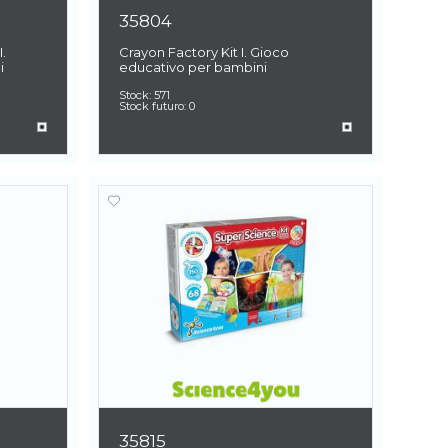
35804
.
Crayon Factory Kit I. Gioco
i
educativo per bambini
Stock:
571
Stock futuro:
0
35815