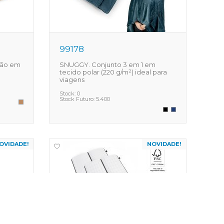
99178
pão em
SNUGGY. Conjunto 3 em 1 em
tecido polar (220 g/m²) ideal para
viagens
Stock:
0
Stock Futuro:
5.400
OVIDADE!
NOVIDADE!