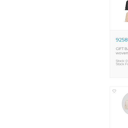
9258
GIFT B
woven 
Stock:
0
Stock F