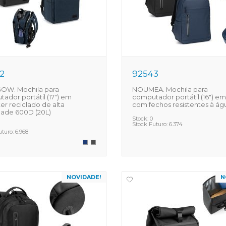
2
92543
OW. Mochila para
NOUMEA. Mochila para
ador portátil (17") em
computador portátil (16") em
ter reciclado de alta
com fechos resistentes à ág
dade 600D (20L)
Stock:
0
Stock Futuro:
6.374
uturo:
6.968
NOVIDADE!
N