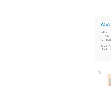
9367
LABEL
100% r
format
Stock:
0
Stock F