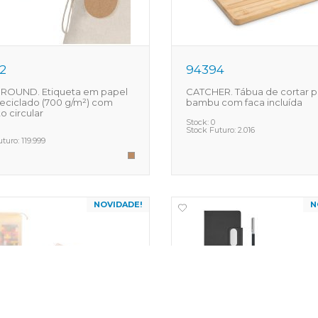
2
94394
 ROUND. Etiqueta em papel
CATCHER. Tábua de cortar 
eciclado (700 g/m²) com
bambu com faca incluída
o circular
Stock:
0
Stock Futuro:
2.016
uturo:
119.999
NOVIDADE!
N