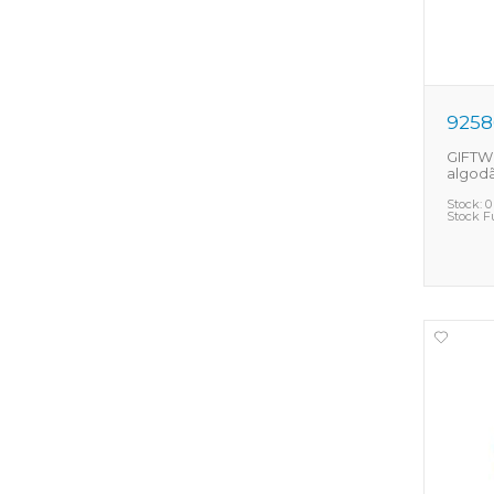
9258
GIFTW
algodã
Stock:
0
Stock F