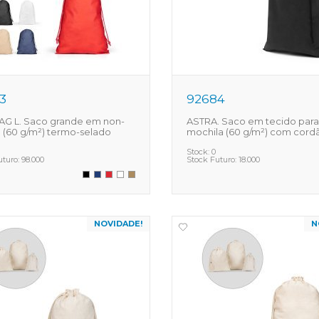
3
92684
AG L. Saco grande em non-
ASTRA. Saco em tecido para
(60 g/m²) termo-selado
mochila (60 g/m²) com cord
Stock:
0
uturo:
98.000
Stock Futuro:
18.000
NOVIDADE!
N