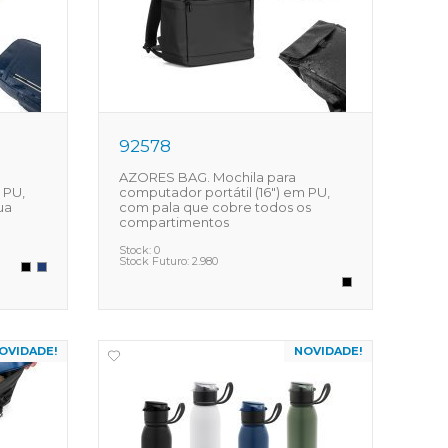
92578
AZORES BAG. Mochila para
 PU,
computador portátil (16") em PU,
ua
com pala que cobre todos os
compartimentos
Stock:
0
Stock Futuro:
2.980
OVIDADE!
NOVIDADE!