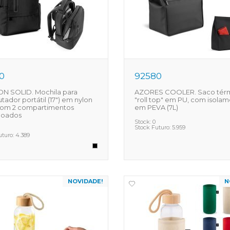
0
92580
N SOLID. Mochila para
AZORES COOLER. Saco tér
ador portátil (17") em nylon
"roll top" em PU, com isola
com 2 compartimentos
em PEVA (7L)
hoados
Stock:
0
Stock Futuro:
5.959
uturo:
4.389
NOVIDADE!
N