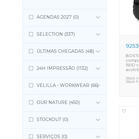
AGENDAS 2027 (0)
SELECTION (337)
9253
ÚLTIMAS CHEGADAS (48)
BOSTO
comput
150D 
24H IMPRESSÃO (1132)
acolc
Stock:
0
Stock F
VELILLA - WORKWEAR (66)
OUR NATURE (450)
STOCKOUT (0)
SERVIÇOS (0)