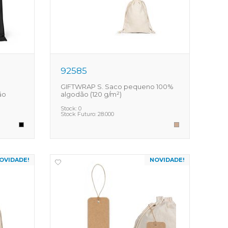
92585
GIFTWRAP S. Saco pequeno 100%
ão
algodão (120 g/m²)
Stock:
0
Stock Futuro:
28.000
OVIDADE!
NOVIDADE!