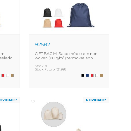
92582
 em
GIFT BAG M. Saco médio em non-
-selado
woven (60 g/m²) termo-selado
Stock:
0
Stock Futuro:
121.998
OVIDADE!
NOVIDADE!