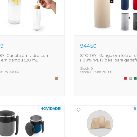
49
94450
Y. Garrafa em vidro com
STOREY. Manga em feltro re
 em bambu 520 mL
(100% rPET) ideal para garraf
Stock:
0
uturo:
30.000
Stock Futuro:
30.000
NOVIDADE!
N