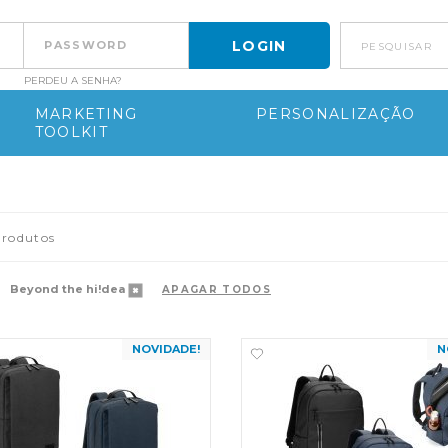
pesquisar
PERDEU A SENHA?
MARKETING
PERSONALIZAÇÃO
TOOLKIT
rodutos
Beyond the hi!dea
APAGAR TODOS
NOVIDADE!
N