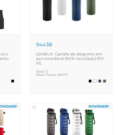
94438
mico
LEMIEUX. Garrafa de desporto em
mento
aço inoxidável (90% reciclado) 670
mL
Stock:
0
Stock Futuro:
26.073
OVIDADE!
NOVIDADE!