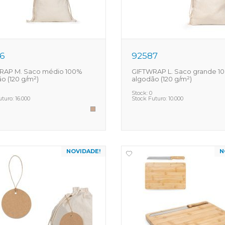
6
92587
RAP M. Saco médio 100%
GIFTWRAP L. Saco grande 1
o (120 g/m²)
algodão (120 g/m²)
Stock:
0
uturo:
16.000
Stock Futuro:
10.000
NOVIDADE!
N