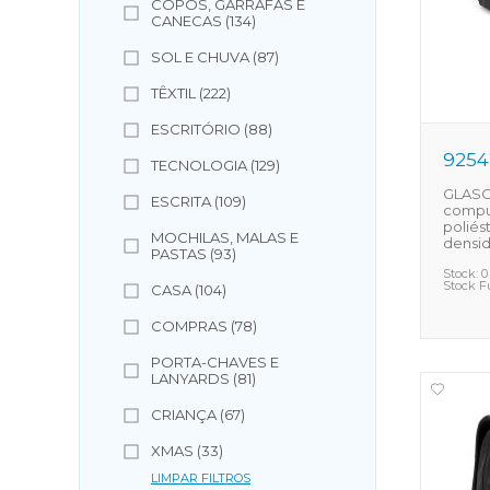
COPOS, GARRAFAS E
CANECAS (134)
SOL E CHUVA (87)
TÊXTIL (222)
ESCRITÓRIO (88)
9254
TECNOLOGIA (129)
GLASG
ESCRITA (109)
comput
poliés
MOCHILAS, MALAS E
densi
PASTAS (93)
Stock:
0
Stock F
CASA (104)
COMPRAS (78)
PORTA-CHAVES E
LANYARDS (81)
CRIANÇA (67)
XMAS (33)
LIMPAR FILTROS