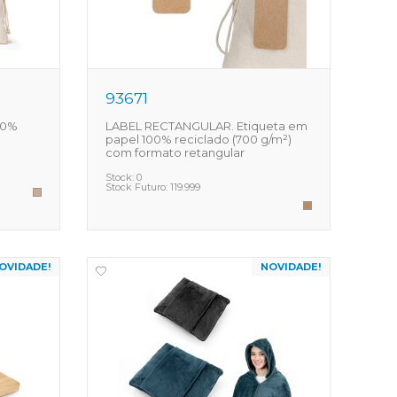
93671
00%
LABEL RECTANGULAR. Etiqueta em
papel 100% reciclado (700 g/m²)
com formato retangular
Stock:
0
Stock Futuro:
119.999
OVIDADE!
NOVIDADE!