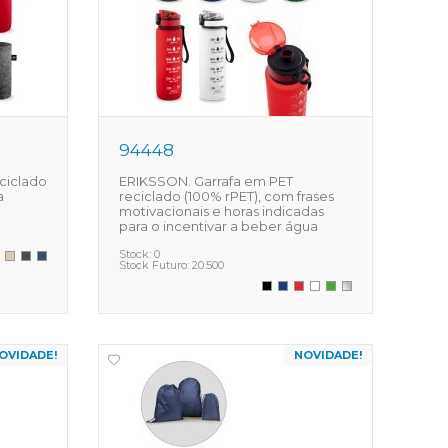
94448
ciclado
ERIKSSON. Garrafa em PET
a
reciclado (100% rPET), com frases
motivacionais e horas indicadas
para o incentivar a beber água
Stock:
0
Stock Futuro:
20.500
OVIDADE!
NOVIDADE!