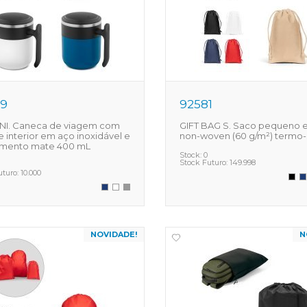
39
92581
NI. Caneca de viagem com
GIFT BAG S. Saco pequeno
 interior em aço inoxidável e
non-woven (60 g/m²) termo
mento mate 400 mL
Stock:
0
Stock Futuro:
149.998
uturo:
10.000
NOVIDADE!
N