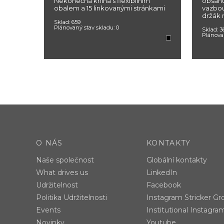
Nekonečná kniha s flexibilním
obsahu
obalem a 15 linkovanými stránkami
vazbou,
držák 
Sklad:
659
Plánovaný stav skladu:
0
Sklad:
3
Plánova
O NÁS
KONTAKTY
Naše společnost
Globální kontakty
What drives us
LinkedIn
Udržitelnost
Facebook
Politika Udržitelnosti
Instagram Stricker Gr
Events
Institutional Instagra
Novinky
Youtube