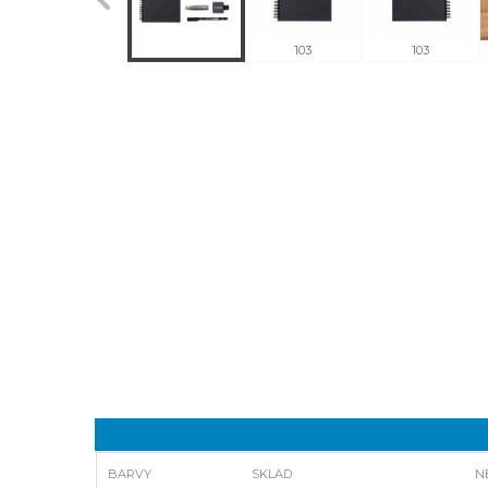
103
103
BARVY
SKLAD
N