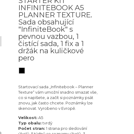
STARTER KIT
INFINITEBOOK A5
PLANNER TEXTURE.
Sada obsahující
"InfiniteBook" s
pevnou vazbou, 1
čistící sada, 1 fix a 1
držák na kuličkové
pero
Startovací sada „Infinitebook – Planner
Texture“ vám umožní snadno smazat vše,
co si napíšete, a začít si poznámky psát
znovu, jak často chcete. Poznámky lze
skenovat. Vyrobeno v Evropě.
Velikost:
A5
Typ obalu:
tvrdý
Počet stran:
1 strana pro sledování
úkolů, 5 týdnů se seznamy úkolů, 3