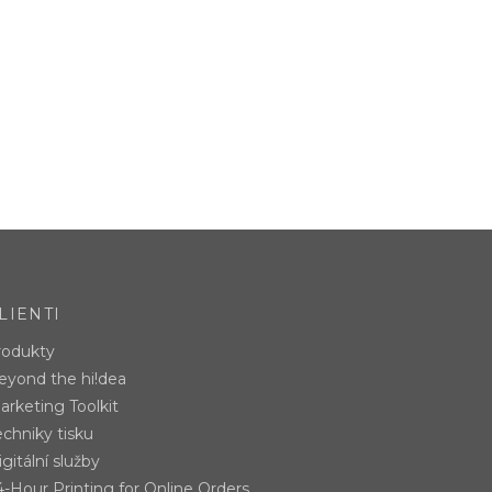
LIENTI
rodukty
eyond the hi!dea
arketing Toolkit
echniky tisku
gitální služby
4-Hour Printing for Online Orders