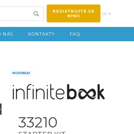
REGISTRUJTE SE
CZ
NYNÍ!
O NÁS
KONTAKTY
FAQ
NOVINKA!
33210