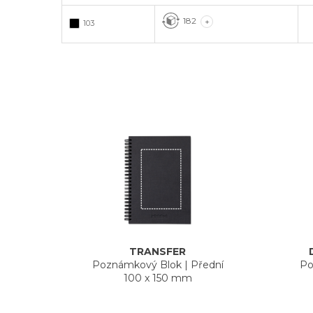
182
+
103
TRANSFER
Poznámkový Blok
|
Přední
Po
100 x 150 mm