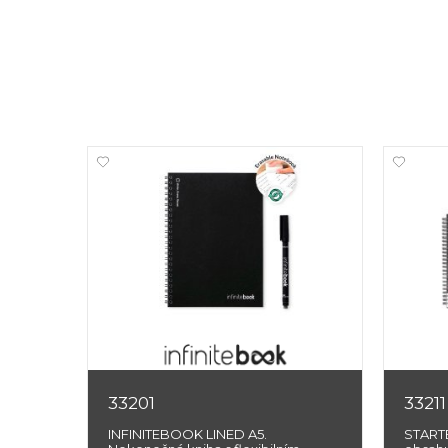
33201
33211
INFINITEBOOK LINED A5.
STARTE