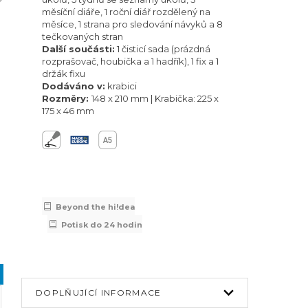
měsíční diáře, 1 roční diář rozdělený na
měsíce, 1 strana pro sledování návyků a 8
103
103
103
103
tečkovaných stran
Další součásti:
1 čisticí sada (prázdná
rozprašovač, houbička a 1 hadřík), 1 fix a 1
držák fixu
Dodáváno v:
krabici
Rozměry:
148 x 210 mm | Krabička: 225 x
175 x 46 mm
Beyond the hi!dea
Potisk do 24 hodin
DOPLŇUJÍCÍ INFORMACE