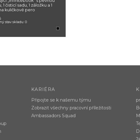
jící „Infinitebook“ s pevnou
 1 čisticí sadu, 1 záložku a 1
na kuličkové pero
6
ný stav skladu:
0
KARIÉRA
K
Připojte se k našemu týmu
p
Zobrazit všechny pracovní příležitosti
B
Ambassadors Squad
M
oup
T
m
Di
2