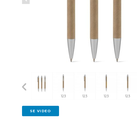
3
123
123
123
123
SE VIDEO