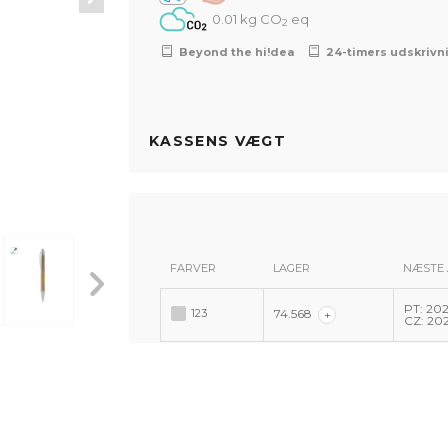
0.01 kg CO
eq
2
Beyond the hi!dea
24-timers udskrivn
KASSENS VÆGT
FARVER
LAGER
NÆSTE
PT: 20
123
74.568
123
123
123
123
+
CZ: 20