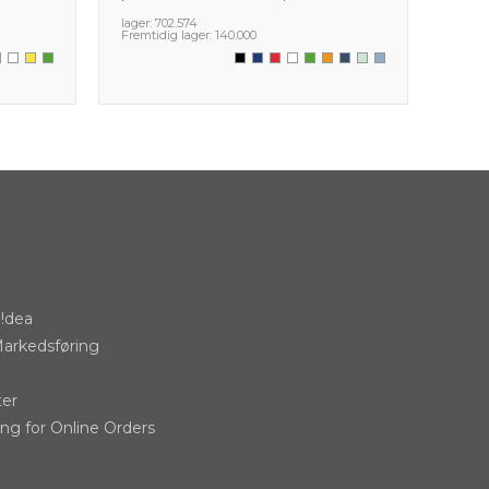
lager:
702.574
lager:
Fremtidig lager:
140.000
Fremti
!dea
Markedsføring
ter
ing for Online Orders