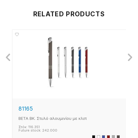
RELATED PRODUCTS
81165
1
BETA BK. Στυλό αλουμινίου με κλιπ
1
Στόκ:
116.351
Σ
Future stock:
242.000
F