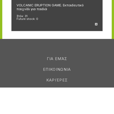
VOLCANIC ERUPTION GAME. Εκπαιδευτικό
SL
παιχνίδι για παιδιά
πα
Στόκ:
31
Στ
Future stock:
0
Fu
ΓΙΑ ΕΜΆΣ
ΕΠΙΚΟΙΝΩΝΙΑ
ΚΑΡΙΈΡΕΣ
ΠΕΛΆΤΕΣ
ΟΙ ΜΆΡΚΕΣ ΜΑΣ
ΝΟΜΙΚΆ