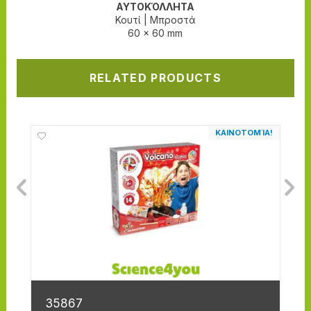
ΑΥΤΟΚΌΛΛΗΤΑ
Κουτί
|
Μπροστά
60 x 60 mm
RELATED PRODUCTS
ΚΑΙΝΟΤΟΜΊΑ!
35867
3