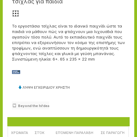
τσίχλας για παιδιά
Το εργοστάσιο τσίχλας είναι το ιδανικό παιχνίδι ώστε τα
παιδιά να μάθουν πώς να φτιάχνουν μια λιχουσδιά που
αγαπούν τόσο πολύ. Αυτό το εκπαιδευτικό παιχνίδι τους
επιτρέπει να εξερευνήσουν τον κόσμο της επιστήμης των
τροφίμων, ενώ αναπτύσσουν τη δημιουργικότητά τους
φτιάχνοντας τσίχλες και γλυκά με γεύση μπανάνας.
Συνιστώμενη ηλικία: 6+. 65 x 235 x 22 mm
ΛΉΨΗ ΕΓΧΕΙΡΙΔΙΟΥ ΧΡΗΣΤΗ
Beyond the hi!dea
ΧΡΏΜΑΤΑ
ΣΤΌΚ
ΕΠΌΜΕΝΗ ΠΑΡΑΛΆΒΗ
ΣΕ ΠΑΡΑΓΩΓΉ