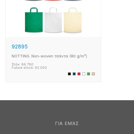
92895
NOTTING. Non-woven τσάντα (80 g/m²)
Στόκ:
66.790
Future stock:
92.050
ΓΙΑ ΕΜΆΣ