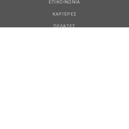
ΕΠΙΚΟΙΝΩΝΙΑ
ΚΑΡΙΈΡΕΣ
ΠΕΛΆΤΕΣ
ΟΙ ΜΆΡΚΕΣ ΜΑΣ
ΝΟΜΙΚΆ
ΠΡΟΜΗΘΕΥΤΈΣ
PAUL STRICKER GREECE ΜΟΝΟΠΡΟΣΩΠΗ Ι.Κ.Ε
COMPLIANCE
Copyright ©2026 Paul Stricker S.A