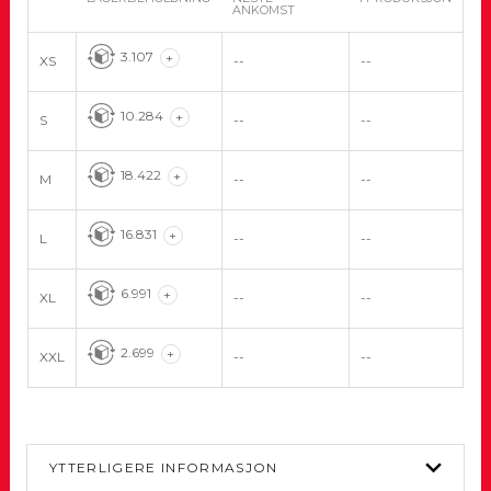
ANKOMST
3.107
+
XS
--
--
10.284
+
S
--
--
18.422
+
M
--
--
16.831
+
L
--
--
6.991
+
XL
--
--
2.699
+
XXL
--
--
YTTERLIGERE INFORMASJON