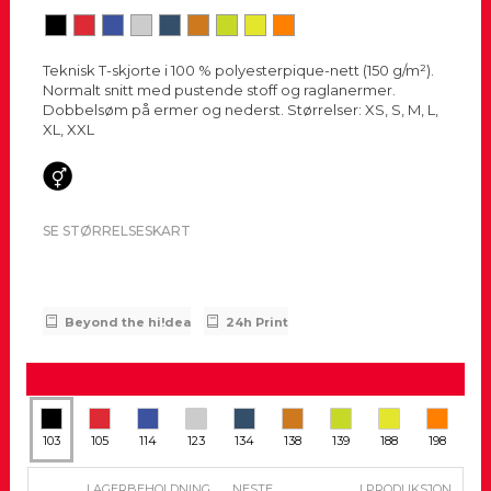
Teknisk T-skjorte i 100 % polyesterpique-nett (150 g/m²).
Normalt snitt med pustende stoff og raglanermer.
Dobbelsøm på ermer og nederst. Størrelser: XS, S, M, L,
XL, XXL
SE STØRRELSESKART
Beyond the hi!dea
24h Print
103
105
114
123
134
138
139
188
198
LAGERBEHOLDNING
NESTE
I PRODUKSJON