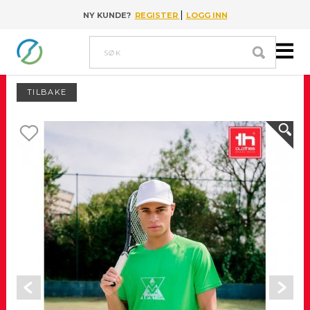
|
NY KUNDE?
REGISTER
LOGG INN
Go to content
Søk
TILBAKE