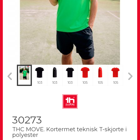
103
103
103
105
105
105
114
30273
THC MOVE. Kortermet teknisk T-skjorte i
polyester