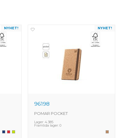
NYHET!
NYHET!
96198
962
POMAR POCKET
WAT
Lager:
4.385
Lager
Framtida lager:
0
Framt