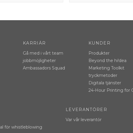
KARRIÄR
KUNDER
Gå med i vårt team
Produkter
jobbmöjligheter
Beyond the hi!dea
Ambassadors Squad
Marketing Toolkit
tryckmetoder
Digitala tjänster
24-Hour Printing for 
LEVERANTÖRER
Var vår leverantör
l för whistleblowing