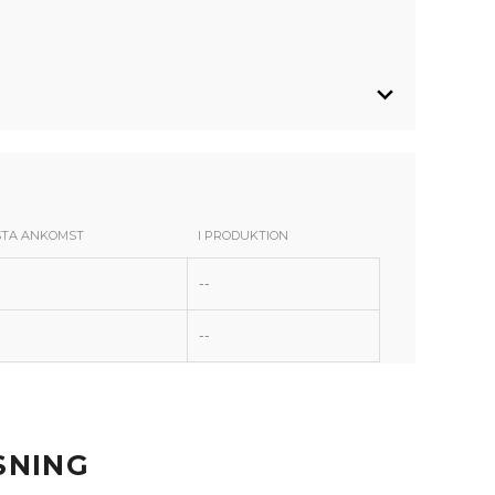
TA ANKOMST
I PRODUKTION
--
--
103
103
103
103
104
SNING