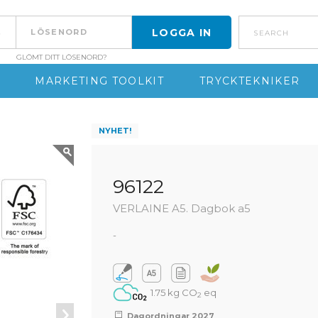
search
GLÖMT DITT LÖSENORD?
MARKETING TOOLKIT
TRYCKTEKNIKER
NYHET!
96122
VERLAINE A5. Dagbok a5
-
1.75 kg CO
eq
2
Dagordningar 2027