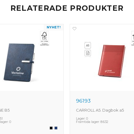
RELATERADE PRODUKTER
NYHET!
96193
NE B5
CARROLL A5. Dagbok a5
51
Lager:
0
lager:
0
Framtida lager:
8.632