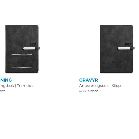
NING
GRAVYR
ingsbok
|
Framsida
Anteckningsbok
|
Klipp
 mm
45 x 7 mm