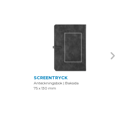
SCREENTRYCK
PRÄ
Anteckningsbok
|
Baksida
Ante
75 x 130 mm
85 x