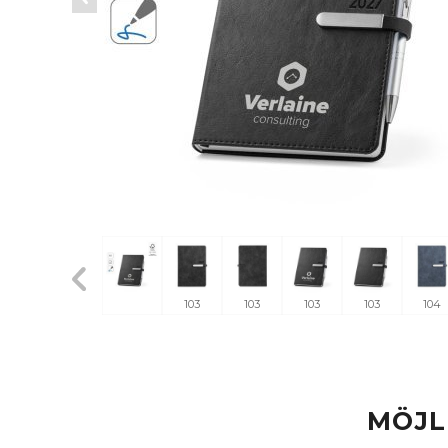
103
103
103
103
104
MÖJL