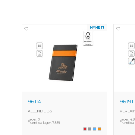
NYHET!
NYHET!
96114
96191
ALLENDE B5
VERLAI
Lager:
0
Lager:
4.8
Framtida lager:
7.559
Framtida 