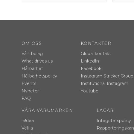
OM OSS
KONTAKTER
Vårt bolag
Global kontakt
What drives us
LinkedIn
Hållbarhet
Facebook
Hållbarhetspolicy
Instagram Stricker Group
Events
Institutional Instagram
Nyheter
Youtube
FAQ
VÅRA VARUMÄRKEN
LAGAR
hi!dea
Integritetspolicy
Velilla
Rapporteringskana