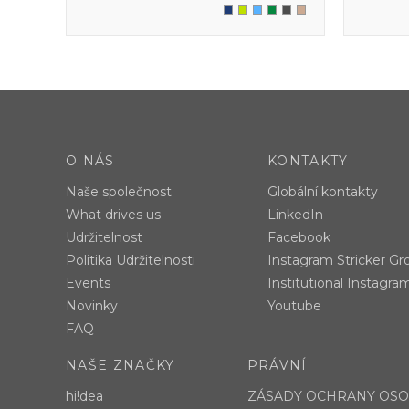
O NÁS
KONTAKTY
Naše společnost
Globální kontakty
What drives us
LinkedIn
Udržitelnost
Facebook
Politika Udržitelnosti
Instagram Stricker Gr
Events
Institutional Instagra
Novinky
Youtube
FAQ
NAŠE ZNAČKY
PRÁVNÍ
hi!dea
ZÁSADY OCHRANY OSO