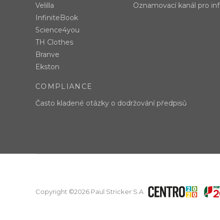
Velilla
Oznamovací kanál pro in
InfiniteBook
Science4you
TH Clothes
Branve
Ekston
COMPLIANCE
Často kladené otázky o dodržování předpisů
Copyright ©2026 Paul Stricker S.A