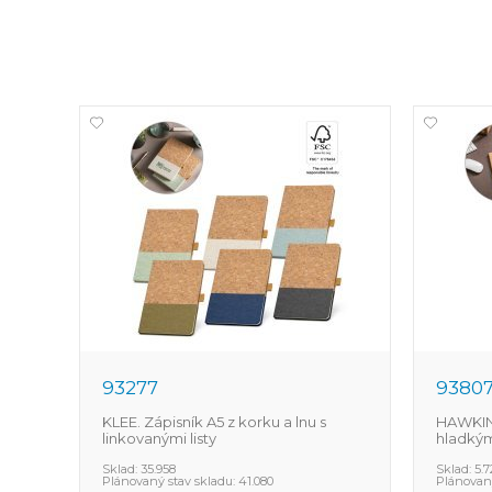
93277
9380
KLEE. Zápisník A5 z korku a lnu s
HAWKINS
linkovanými listy
hladkým
Sklad:
35.958
Sklad:
5.
Plánovaný stav skladu:
41.080
Plánovaný