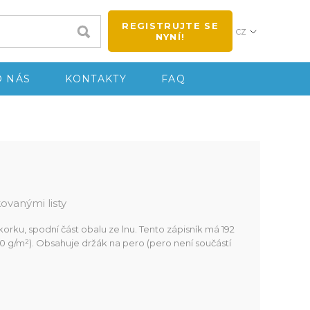
REGISTRUJTE SE
CZ
NYNÍ!
O NÁS
KONTAKTY
FAQ
kovanými listy
rku, spodní část obalu ze lnu. Tento zápisník má 192
(70 g/m²). Obsahuje držák na pero (pero není součástí