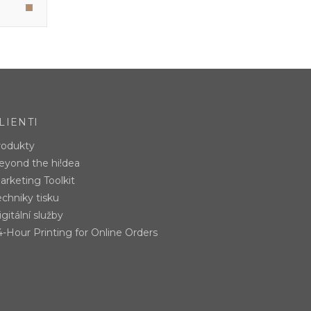
LIENTI
rodukty
eyond the hi!dea
arketing Toolkit
echniky tisku
gitální služby
4-Hour Printing for Online Orders