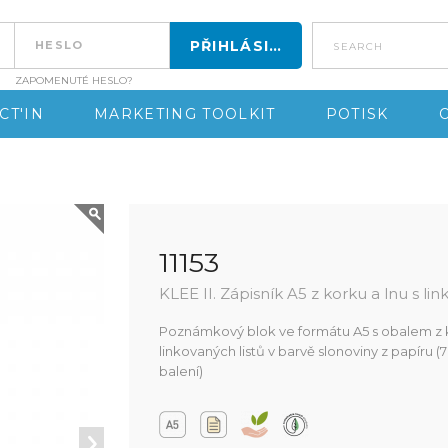
search
ZAPOMENUTÉ HESLO?
CT'IN
MARKETING TOOLKIT
POTISK
11153
KLEE II. Zápisník A5 z korku a lnu s lin
Poznámkový blok ve formátu A5 s obalem z ko
linkovaných listů v barvě slonoviny z papíru 
balení)