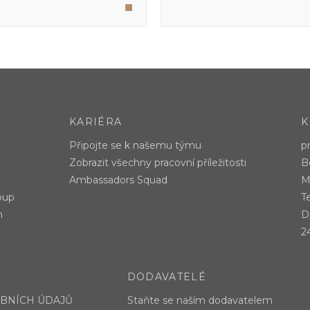
KARIÉRA
K
Připojte se k našemu týmu
p
Zobrazit všechny pracovní příležitosti
B
Ambassadors Squad
M
oup
T
m
Di
2
DODAVATELÉ
BNÍCH ÚDAJŮ
Staňte se naším dodavatelem