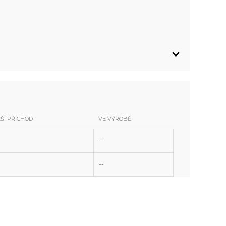
ŽŠÍ PŘÍCHOD
VE VÝROBĚ
--
124
124
--