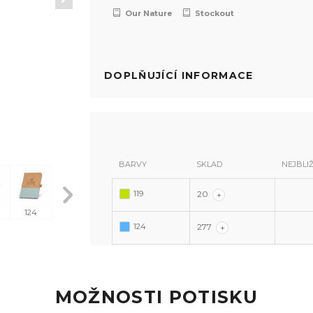
Our Nature
Stockout
DOPLŇUJÍCÍ INFORMACE
BARVY
SKLAD
NEJBLI
119
20
+
124
124
119
119
119
119
124
124
277
+
MOŽNOSTI POTISKU