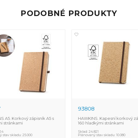
PODOBNÉ PRODUKTY
7
93808
 A5. Korkový zápisník A5 s
HAWKINS. Kapesní korkový záp
i stránkami
160 hladkými stránkami
724
Sklad:
24.821
 stav skladu:
25.000
Plánovaný stav skladu:
10.080