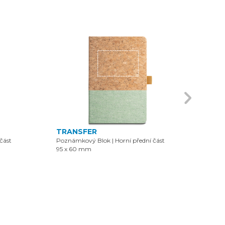
TRANSFER
GRA
část
Poznámkový Blok
|
Horní přední část
Pozn
95 x 60 mm
100 