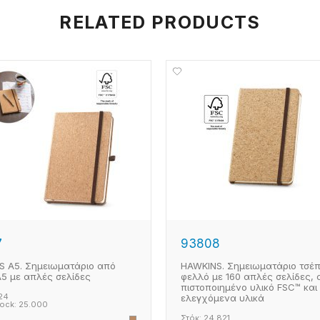
RELATED PRODUCTS
7
93808
S A5. Σημειωματάριο από
HAWKINS. Σημειωματάριο τσέ
5 με απλές σελίδες
φελλό με 160 απλές σελίδες,
πιστοποιημένο υλικό FSC™ και
24
ελεγχόμενα υλικά
tock:
25.000
Στόκ:
24.821