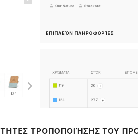
Our Nature
Stockout
ΕΠΙΠΛΕΌΝ ΠΛΗΡΟΦΟΡΊΕΣ
ΧΡΏΜΑΤΑ
ΣΤΌΚ
ΕΠΌΜΕ
119
20
+
124
124
119
119
119
119
124
124
277
+
ΤΗΤΕΣ ΤΡΟΠΟΠΟΙΉΣΗΣ ΤΟΥ ΠΡ