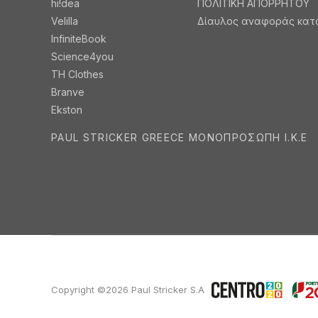
hi!dea
ΠΟΛΙΤΙΚΗ ΑΠΟΡΡΗΤΟΥ
Velilla
Δίαυλος αναφοράς κατ
InfiniteBook
Science4you
TH Clothes
Branve
Ekston
PAUL STRICKER GREECE ΜΟΝΟΠΡΟΣΩΠΗ Ι.Κ.Ε
Copyright ©2026 Paul Stricker S.A