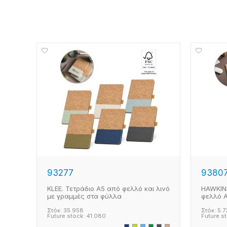
93277
9380
KLEE. Τετράδιο Α5 από φελλό και λινό
HAWKIN
με γραμμές στα φύλλα
φελλό A
Στόκ:
35.958
Στόκ:
5.7
Future stock:
41.080
Future s