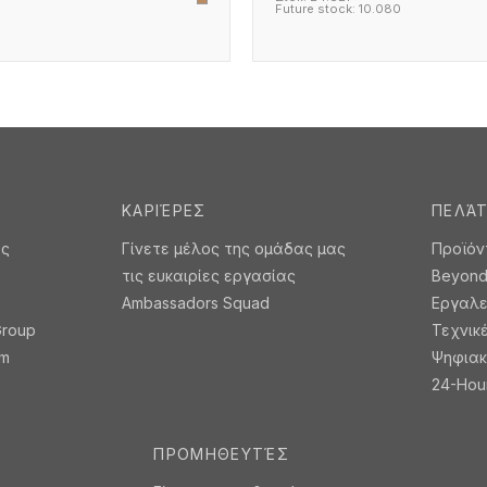
Future stock:
10.080
ΚΑΡΙΈΡΕΣ
ΠΕΛΆ
ές
Γίνετε μέλος της ομάδας μας
Προϊόν
τις ευκαιρίες εργασίας
Beyond 
Ambassadors Squad
Εργαλε
Group
Τεχνικ
am
Ψηφιακ
24-Hour
ΠΡΟΜΗΘΕΥΤΈΣ