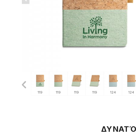
124
124
119
119
119
119
124
124
ΔΥΝΑΤΌ