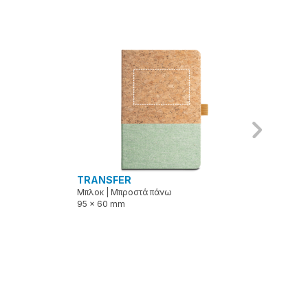
TRANSFER
ΧΆ
Μπλοκ
|
Μπροστά πάνω
Μπλ
95 x 60 mm
100 