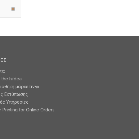
ΤΕΣ
τα
the hi!dea
ιοθήκη μάρκετινγκ
ές Εκτύπωσης
ές Υπηρεσίες
 Printing for Online Orders