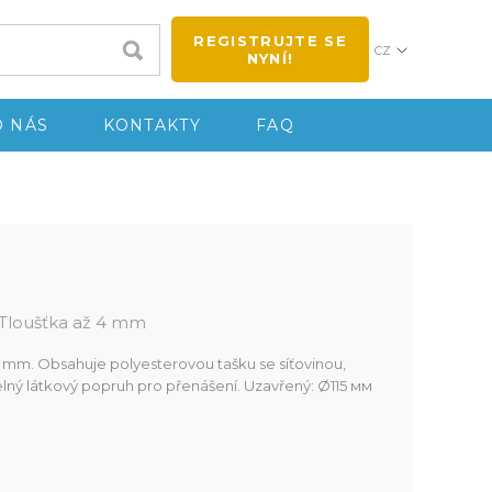
REGISTRUJTE SE
CZ
NYNÍ!
O NÁS
KONTAKTY
FAQ
 Tloušťka až 4 mm
4 mm. Obsahuje polyesterovou tašku se síťovinou,
elný látkový popruh pro přenášení. Uzavřený: Ø115 мм