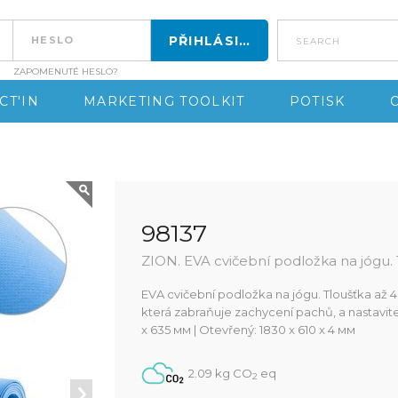
search
ZAPOMENUTÉ HESLO?
CT'IN
MARKETING TOOLKIT
POTISK
98137
ZION. EVA cvičební podložka na jógu.
EVA cvičební podložka na jógu. Tloušťka až 
která zabraňuje zachycení pachů, a nastavit
x 635 мм | Otevřený: 1830 x 610 x 4 мм
2.09 kg CO
eq
2