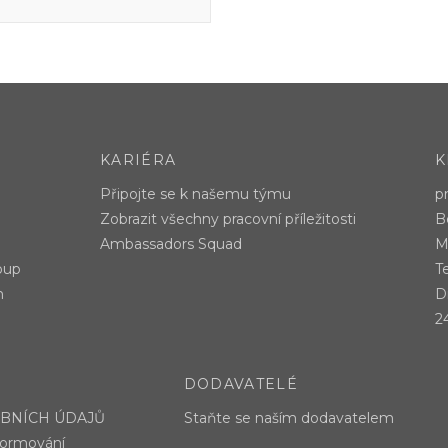
KARIÉRA
K
Připojte se k našemu týmu
p
Zobrazit všechny pracovní příležitosti
B
Ambassadors Squad
M
oup
T
m
Di
2
DODAVATELÉ
BNÍCH ÚDAJŮ
Staňte se naším dodavatelem
formování