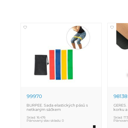
99970
98138
BURPEE. Sada elastických pásů s
GERES. 
netkaným sáčkem
korku a
Sklad:
16.476
Sklad:
173
Plánovaný stav skladu:
0
Plánovaný