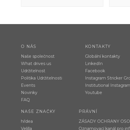
O NÁS
KONTAKTY
Naše společnost
Globální kontakty
What drives us
LinkedIn
Udržitelnost
Facebook
Politika Udržitelnosti
Instagram Stricker Gr
Events
Institutional Instagra
Novinky
Youtube
FAQ
NAŠE ZNAČKY
PRÁVNÍ
hi!dea
ZÁSADY OCHRANY OSO
Velilla
Oznamovací kanál pro in