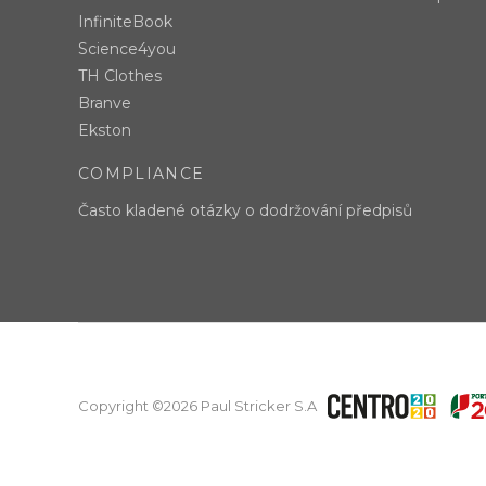
InfiniteBook
Science4you
TH Clothes
Branve
Ekston
COMPLIANCE
Často kladené otázky o dodržování předpisů
Copyright ©2026 Paul Stricker S.A