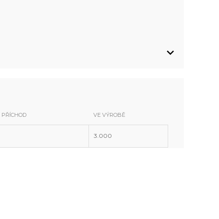
Í PŘÍCHOD
VE VÝROBĚ
3.000