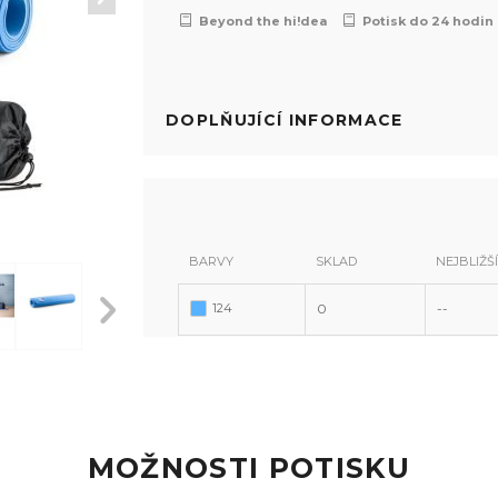
Beyond the hi!dea
Potisk do 24 hodin
DOPLŇUJÍCÍ INFORMACE
BARVY
SKLAD
NEJBLIŽŠ
124
0
--
124
124
124
124
MOŽNOSTI POTISKU