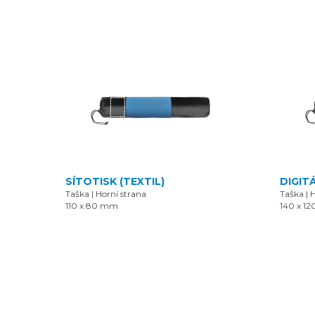
SÍTOTISK (TEXTIL)
DIGIT
Taška
|
Horní strana
Taška
|
H
110 x 80 mm
140 x 1