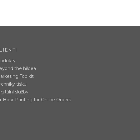
LIENTI
rodukty
eyond the hi!dea
arketing Toolkit
echniky tisku
gitální služby
4-Hour Printing for Online Orders