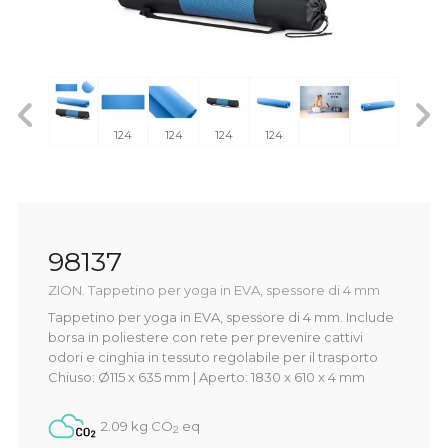
124
124
124
124
98137
ZION. Tappetino per yoga in EVA, spessore di 4 mm
Tappetino per yoga in EVA, spessore di 4 mm. Include
borsa in poliestere con rete per prevenire cattivi
odori e cinghia in tessuto regolabile per il trasporto
Chiuso: Ø115 x 635 mm | Aperto: 1830 x 610 x 4 mm
2.09 kg CO
eq
2