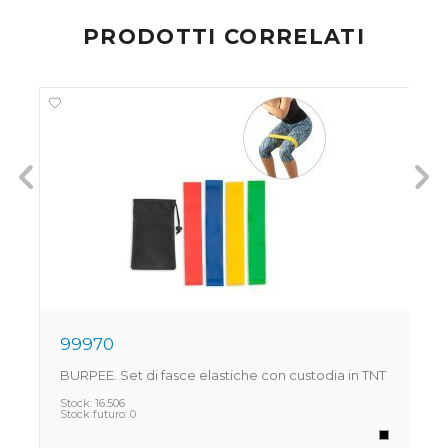
PRODOTTI CORRELATI
99970
BURPEE. Set di fasce elastiche con custodia in TNT
G
s
Stock:
16.506
Stock futuro:
0
S
S