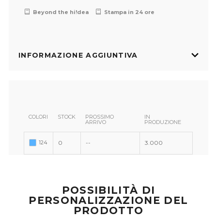
Beyond the hi!dea
Stampa in 24 ore
INFORMAZIONE AGGIUNTIVA
COLORI
STOCK
PROSSIMO
IN
ARRIVO
PRODUZIONE
124
0
--
3.000
POSSIBILITÀ DI
PERSONALIZZAZIONE DEL
PRODOTTO