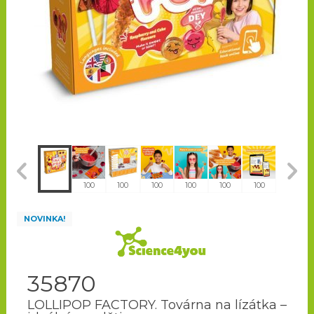
100
100
100
100
100
100
100
100
NOVINKA!
35870
LOLLIPOP FACTORY. Továrna na lízátka –