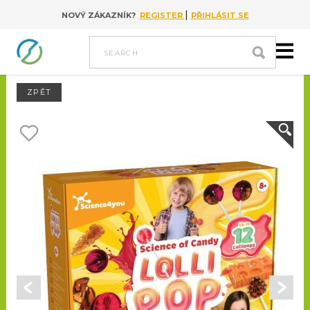
|
NOVÝ ZÁKAZNÍK?
REGISTER
PŘIHLÁSIT SE
Go to content
search
ZPĚT