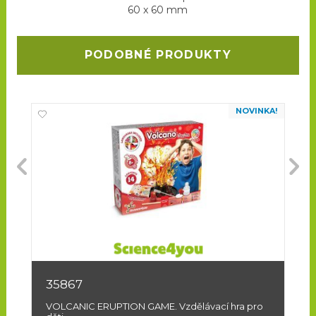
60 x 60 mm
PODOBNÉ PRODUKTY
NOVINKA!
35867
3
VOLCANIC ERUPTION GAME. Vzdělávací hra pro
SL