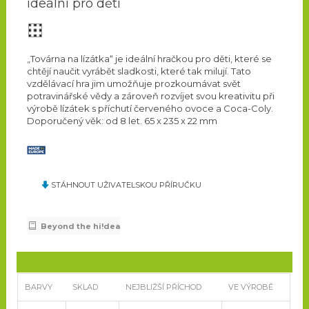
ideální pro děti
„Továrna na lízátka“ je ideální hračkou pro děti, které se
chtějí naučit vyrábět sladkosti, které tak milují. Tato
vzdělávací hra jim umožňuje prozkoumávat svět
potravinářské vědy a zároveň rozvíjet svou kreativitu při
výrobě lízátek s příchutí červeného ovoce a Coca-Coly.
Doporučený věk: od 8 let. 65 x 235 x 22 mm
STÁHNOUT UŽIVATELSKOU PŘÍRUČKU
Beyond the hi!dea
BARVY
SKLAD
NEJBLIŽŠÍ PŘÍCHOD
VE VÝROBĚ