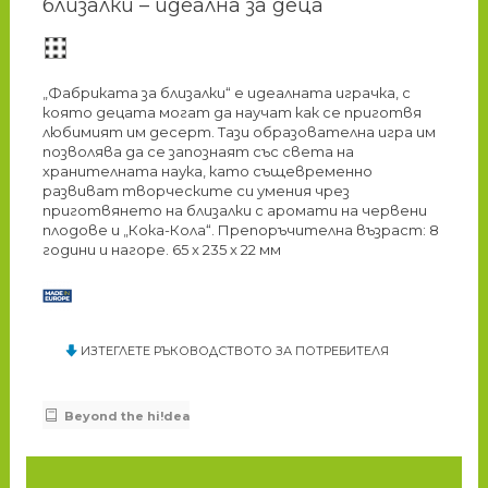
близалки – идеална за деца
„Фабриката за близалки“ е идеалната играчка, с
която децата могат да научат как се приготвя
любимият им десерт. Тази образователна игра им
позволява да се запознаят със света на
хранителната наука, като същевременно
развиват творческите си умения чрез
приготвянето на близалки с аромати на червени
плодове и „Кока-Кола“. Препоръчителна възраст: 8
години и нагоре. 65 x 235 x 22 мм
ИЗТЕГЛЕТЕ РЪКОВОДСТВОТО ЗА ПОТРЕБИТЕЛЯ
Beyond the hi!dea