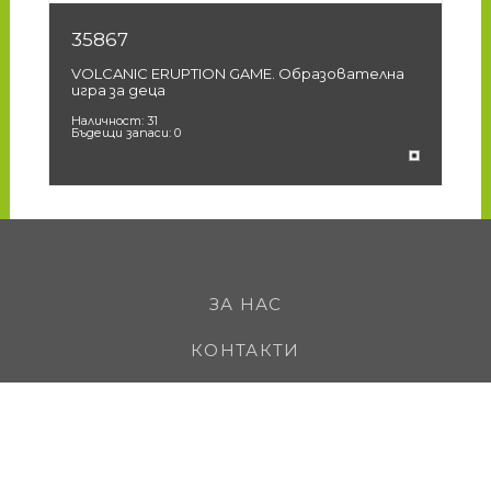
35867
3
VOLCANIC ERUPTION GAME. Образователна
S
игра за деца
за
Наличност:
31
На
Бъдещи запаси:
0
Бъ
ЗА НАС
КОНТАКТИ
КАРИЕРИ
КЛИЕНТИ
НАШИТЕ МАРКИ