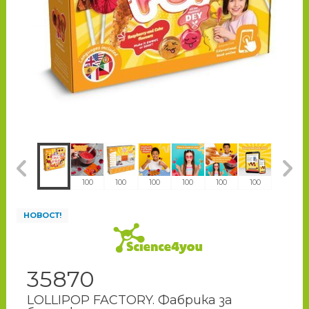
100
100
100
100
100
100
100
100
НОВОСТ!
35870
LOLLIPOP FACTORY. Фабрика за