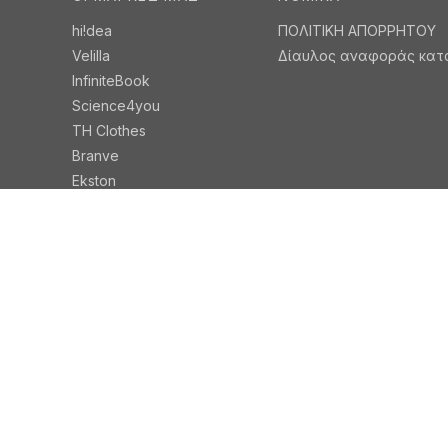
ΓΙΑ ΕΜΆΣ
ΕΠΙΚΟΙΝΩΝΙΑ
Η εταιρεία μας
Παγκόσμιες Επαφ
What drives us
LinkedIn
Βιωσιμότητα
Facebook
Πολιτικές Βιωσιμότητας
Instagram Stricker 
Events
Institutional Instagr
ΝΕΑ
Youtube
ΣΥΧΝΕΣ ΕΡΩΤΗΣΕΙΣ
ΟΙ ΜΆΡΚΕΣ ΜΑΣ
ΝΟΜΙΚΆ
hi!dea
ΠΟΛΙΤΙΚΗ ΑΠΟΡΡΗΤΟΥ
Velilla
Δίαυλος αναφοράς κατ
InfiniteBook
Science4you
TH Clothes