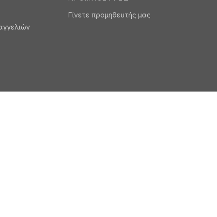
ΚΑΡΙΈΡΕΣ
ΠΕΛΆ
ές
Γίνετε μέλος της ομάδας μας
Προϊόν
τις ευκαιρίες εργασίας
Beyond 
Ambassadors Squad
Εργαλε
Group
Τεχνικ
am
Ψηφιακ
24-Hour
ΠΡΟΜΗΘΕΥΤΈΣ
Γίνετε προμηθευτής μας
αγγελιών