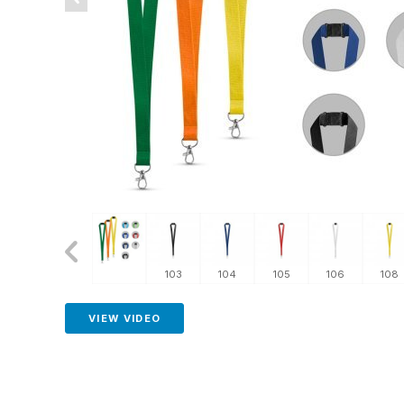
128
128
103
104
105
106
108
VIEW VIDEO