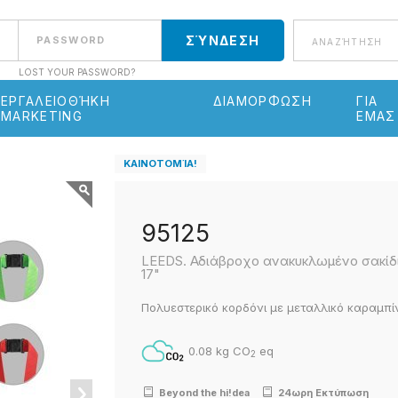
Αναζήτηση
LOST YOUR PASSWORD?
ΕΡΓΑΛΕΙΟΘΉΚΗ
ΔΙΑΜΟΡΦΩΣΗ
ΓΙΑ
MARKETING
ΕΜΑΣ
ΚΑΙΝΟΤΟΜΊΑ!
95125
LEEDS. Αδιάβροχο ανακυκλωμένο σακίδ
17"
Πολυεστερικό κορδόνι με μεταλλικό καραμπ
0.08 kg CO
eq
2
Beyond the hi!dea
24ωρη Εκτύπωση