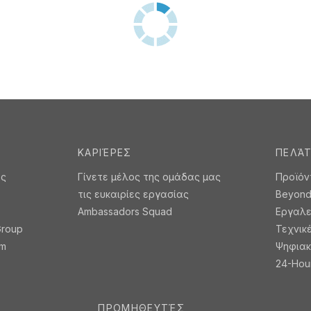
2
94405
. Lanyard από πολυεστέρα με
LARIAT. Lanyard από πολυεστ
κό καραμπίνερ
Στόκ:
592.607
Future stock:
636.000
2.644
tock:
177.000