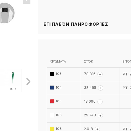
ΕΠΙΠΛΕΌΝ ΠΛΗΡΟΦΟΡΊΕΣ
ΧΡΏΜΑΤΑ
ΣΤΌΚ
ΕΠΌ
103
78.816
+
PT: 
104
38.495
+
PT: 
109
114
119
124
128
128
105
18.696
+
106
29.748
+
108
2.018
+
PT: 