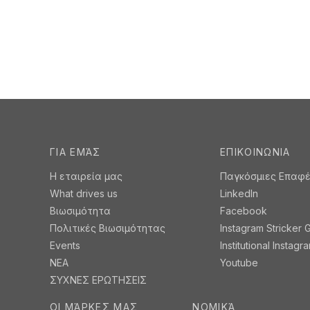
94401
9440
ANQUETIL. Lanyard από πολυεστέρα
MURRAY
με μεταλλικό καραμπίνερ
μεταλλι
Στόκ:
163.413
Στόκ:
13
Future stock:
195.000
Future s