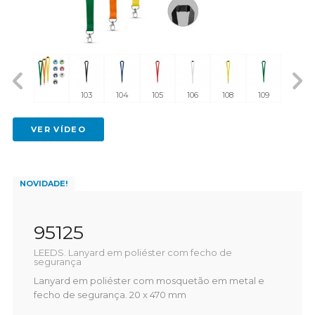
128
103
104
105
106
108
109
114
VER VÍDEO
NOVIDADE!
95125
LEEDS. Lanyard em poliéster com fecho de
segurança
Lanyard em poliéster com mosquetão em metal e
fecho de segurança. 20 x 470 mm