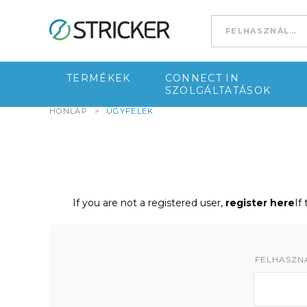
Go to content
TERMÉKEK
CONNECT IN
SZOLGÁLTATÁSOK
HONLAP
>
ÜGYFELEK
If you are not a registered user,
register here
If
FELHASZNÁ