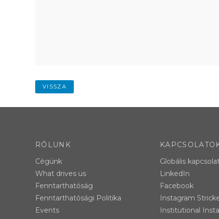
VISSZA
RÓLUNK
KAPCSOLATO
Cégünk
Globális kapcsola
What drives us
LinkedIn
Fenntarthatóság
Facebook
Fenntarthatósági Politika
Instagram Strick
Events
Institutional Ins