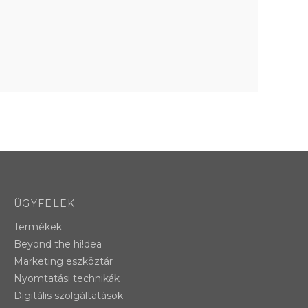
ÜGYFELEK
Termékek
Beyond the hi!dea
Marketing eszköztár
Nyomtatási technikák
Digitális szolgáltatások