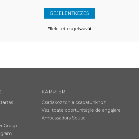
Elfelejtette a jelszavát
K
KARRIER
ttartás
Csatlakozzon a csapatunkhoz
Vezi toate oportunitățile de angajare
Ambassadors Squad
er Group
tagram