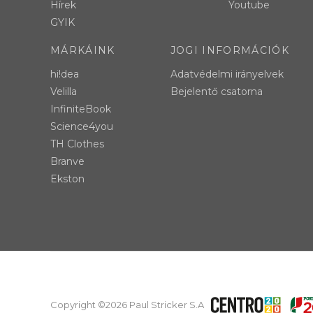
Hírek
Youtube
GYIK
MÁRKÁINK
JOGI INFORMÁCIÓK
hi!dea
Adatvédelmi irányelvek
Velilla
Bejelentő csatorna
InfiniteBook
Science4you
TH Clothes
Branve
Ekston
Copyright ©2026 Paul Stricker S.A