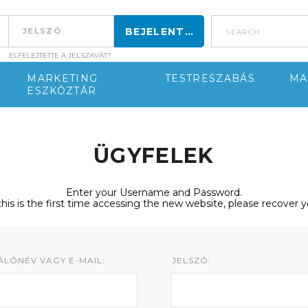
search
ELFELEJTETTE A JELSZAVÁT?
MARKETING
TESTRESZABÁS
MA
ESZKÖZTÁR
ÜGYFELEK
Enter your Username and Password.
 this is the first time accessing the new website, please recover 
LÓNÉV VAGY E-MAIL:
JELSZÓ: