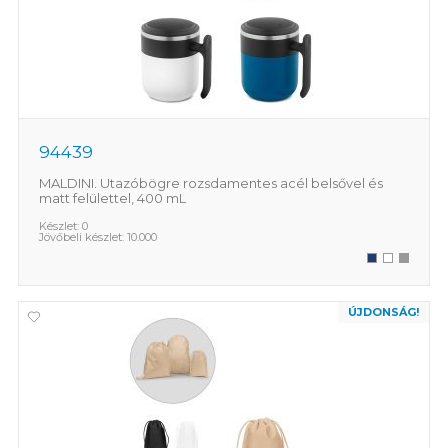
94439
MALDINI. Utazóbögre rozsdamentes acél belsővel és
matt felülettel, 400 mL
Készlet:
0
Jövőbeli készlet:
10.000
ÚJDONSÁG!