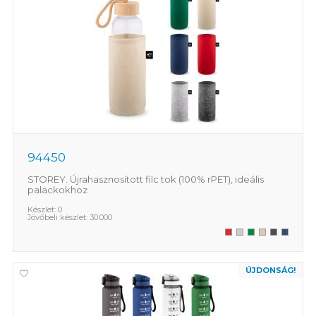
94450
STOREY. Újrahasznosított filc tok (100% rPET), ideális
palackokhoz
Készlet:
0
Jövőbeli készlet:
30.000
ÚJDONSÁG!