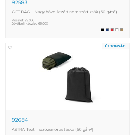
92583
GIFT BAG L. Nagy hővel lezárt nem szőtt zsák (60 g/m²)
Készlet:
29.000
Jövőbeli készlet:
69.000
ÚJDONSÁG!
92684
ASTRA. Textil húzózsinóros táska (60 g/m²)