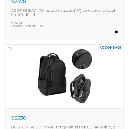
92578
AZORES BAG. PU laptop hátizsák (16"), az összes rekeszt
fedő fedéllel
Készlet:
0
Jövőbeli készlet:
2.980
ÚJDONSÁG!
92530
BOSTON SOLID. 17"-os laptop hátizsák 150D nejlonból, 2