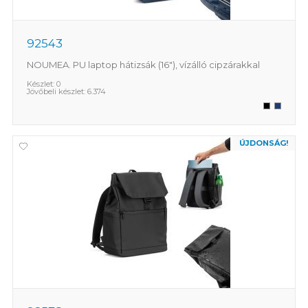
92543
NOUMEA. PU laptop hátizsák (16"), vízálló cipzárakkal
Készlet:
0
Jövőbeli készlet:
6.374
ÚJDONSÁG!