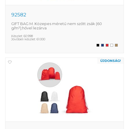
92582
GIFT BAG M. Közepes méretű nem szőtt zsák (60
g/m²);hővel lezárva
Készlet:
60.998
Jövőbeli készlet:
61.000
ÚJDONSÁG!