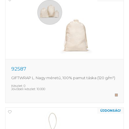
92587
GIFTWRAP L. Nagy méretű, 100% pamut táska (120 g/m²)
Készlet:
0
Jövőbeli készlet:
10.000
ÚJDONSÁG!