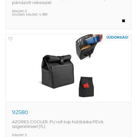
párnázott rekesszel
Készlet:
0
Jövőbeli készlet:
4.389
ÚJDONSÁG!
92580
AZORES COOLER. PU roll-top hűtőtáska PEVA
szigeteléssel (7L)
Készlet:
0