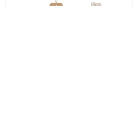
93671
LABEL RECTANGULAR. Címke 100% újrahasznosított
papírból (700 g/m²), téglalap alakban
Készlet:
0
Jövőbeli készlet:
119.999
ÚJDONSÁG!