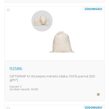
ÚJDONSÁG!
92586
GIFTWRAP M. Közepes méretű táska, 100% pamut (120
g/m²)
Készlet:
0
Jövőbeli készlet:
16.000
ÚJDONSÁG!