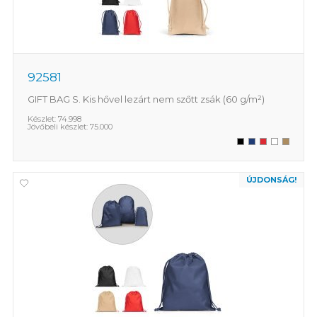
92581
GIFT BAG S. Kis hővel lezárt nem szőtt zsák (60 g/m²)
Készlet:
74.998
Jövőbeli készlet:
75.000
ÚJDONSÁG!