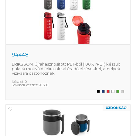
94448
ERIKSSON. Újrahasznosított PET-ből (100% rPET) készült
palack motiváló feliratokkal és időjelzésekkel, amelyek
vízivásra ösztönöznek
Készlet:
0
Jövőbeli készlet:
20.500
ÚJDONSÁG!