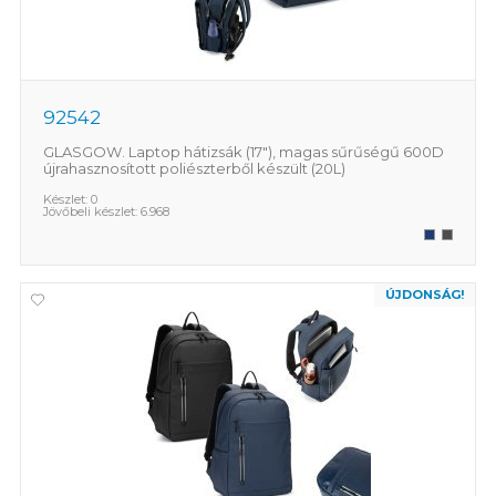
92542
GLASGOW. Laptop hátizsák (17"), magas sűrűségű 600D
újrahasznosított poliészterből készült (20L)
Készlet:
0
Jövőbeli készlet:
6.968
ÚJDONSÁG!