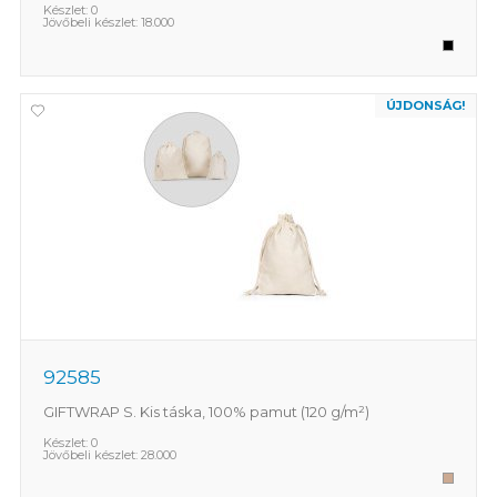
Készlet:
0
Jövőbeli készlet:
18.000
ÚJDONSÁG!
92585
GIFTWRAP S. Kis táska, 100% pamut (120 g/m²)
Készlet:
0
Jövőbeli készlet:
28.000