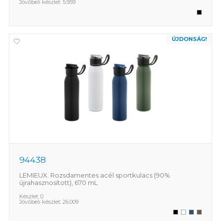
Jövőbeli készlet:
5.959
ÚJDONSÁG!
94438
LEMIEUX. Rozsdamentes acél sportkulacs (90%
újrahasznosított), 670 mL
Készlet:
0
Jövőbeli készlet:
26.009