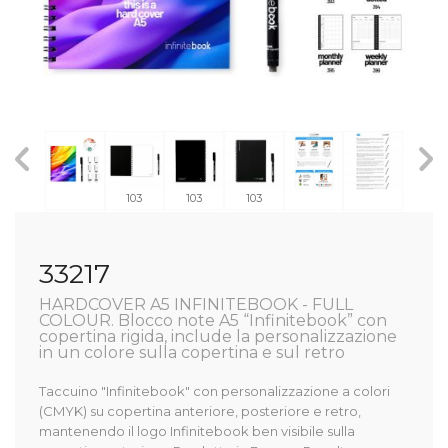
103
103
103
33217
HARDCOVER A5 INFINITEBOOK - FULL
COLOUR. Blocco note A5 “Infinitebook” con
copertina rigida, include la personalizzazione
in un colore sulla copertina e sul retro
Taccuino "Infinitebook" con personalizzazione a colori
(CMYK) su copertina anteriore, posteriore e retro,
mantenendo il logo Infinitebook ben visibile sulla