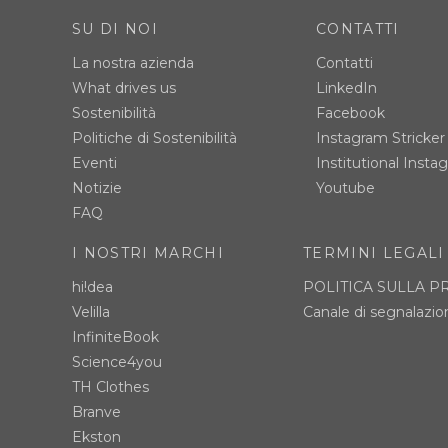
SU DI NOI
CONTATTI
La nostra azienda
Contatti
What drives us
LinkedIn
Sostenibilità
Facebook
Politiche di Sostenibilità
Instagram Stricker
Eventi
Institutional Insta
Notizie
Youtube
FAQ
I NOSTRI MARCHI
TERMINI LEGALI
hi!dea
POLITICA SULLA P
Velilla
Canale di segnalazio
InfiniteBook
Science4you
TH Clothes
Branve
Ekston