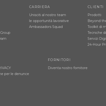
CARRIERA
CLIENTI
Unisciti al nostro team
Prodotti
le opportunità lavorative
Beyond the
Ambassadors Squad
Toolkit di 
 Group
Tecniche d
gram
Servizi Digi
24-Hour Pri
FORNITORI
RIVACY
Diventa nostro fornitore
ne per le denunce