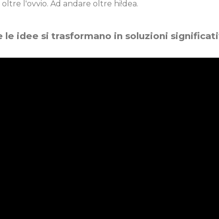
oltre l'ovvio. Ad andare oltre hi!dea.
 le idee si trasformano in soluzioni significa