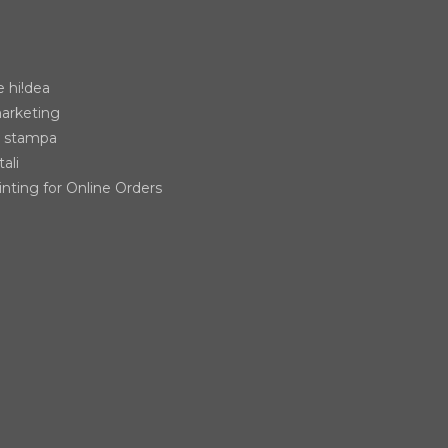
 hi!dea
marketing
i stampa
tali
nting for Online Orders