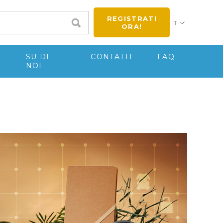
REGISTRATI
IT
ORA!
E
SU DI
CONTATTI
FAQ
NOI