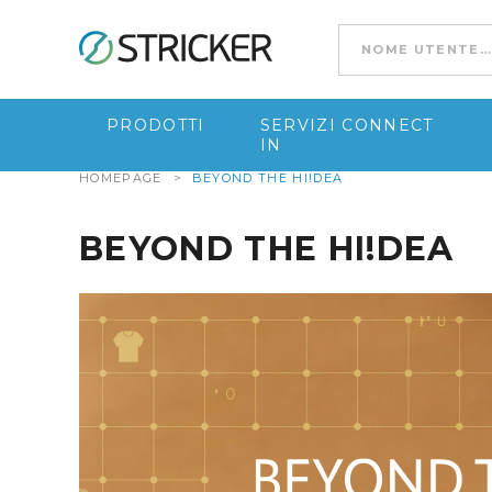
Go to content
PRODOTTI
SERVIZI CONNECT
IN
HOMEPAGE
>
BEYOND THE HI!DEA
BEYOND THE HI!DEA