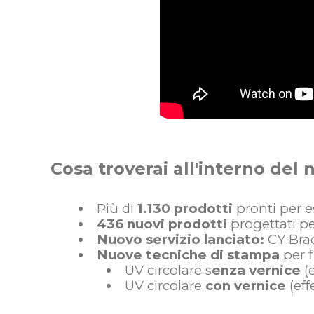
Cosa troverai all'interno del
Più di
1.130 prodotti
pronti per e
436 nuovi prodotti
progettati pe
Nuovo servizio lanciato:
CY Brac
Nuove tecniche di stampa
per f
UV circolare s
enza vernice
(e
UV circolare
con vernice
(eff