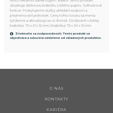
tento reklamní dárek logem. Balení: Tento produkt
obsahuje dárkovou krabičku z bílého papíru. Softwarové
funkce: Poskytujeme služby ukládání souborů a
přejmenování jednotek. Ceny tohto tovaru sa menia
týždenne a aktualizujú sa vo štvrtok. Dodávané v bielej
krabičke. 70 x 21 x 12 mm | Krabička: 75 x 30 x 15 mm
Zrieknutie sa zodpovednosti: Tento produkt sa
objednáva a odosiela oddelene od skladových produktov.
O NÁS
KONTAKTY
KARIÉRA