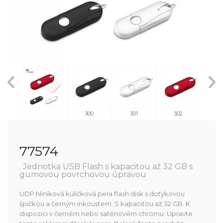
02
300
301
302
77574
. Jednotka USB Flash s kapacitou až 32 GB s
gumovou povrchovou úpravou
UDP hliníková kuličková pera flash disk s dotykovou
špičkou a černým inkoustem. S kapacitou až 32 GB. K
dispozici v černém nebo saténovém chromu. Upravte