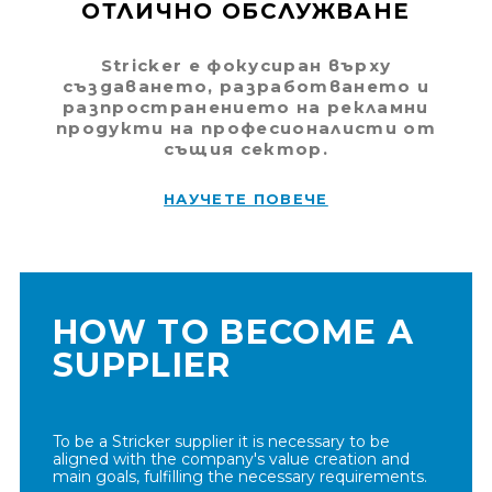
ОТЛИЧНО ОБСЛУЖВАНЕ
Stricker е фокусиран върху
създаването, разработването и
разпространението на рекламни
продукти на професионалисти от
същия сектор.
НАУЧЕТЕ ПОВЕЧЕ
HOW TO BECOME A
SUPPLIER
To be a Stricker supplier it is necessary to be
aligned with the company's value creation and
main goals, fulfilling the necessary requirements.