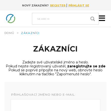
|
NOVÝ ZÁKAZNÍK?
REGISTER
PŘIHLÁSIT SE
Go to content
search
DOMŮ
>
ZÁKAZNÍCI
ZÁKAZNÍCI
Zadejte své uživatelské jméno a heslo.
Pokud nejste registrovaný uživatel,
zaregistrujte se zde
Pokud se poprvé připojíte na nový web, obnovte heslo
kliknutím na tlačítko "Zapomenuté heslo".
PŘIHLAŠOVACÍ JMÉNO NEBO E-MAIL: