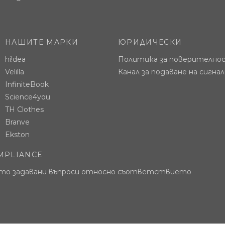
НАШИТЕ МАРКИ
ЮРИДИЧЕСКИ
hi!dea
Политика за поверително
Velilla
Канал за подаване на сигна
InfiniteBook
Science4you
TH Clothes
Branve
Ekston
MPLIANCE
то задавани въпроси относно съответствието