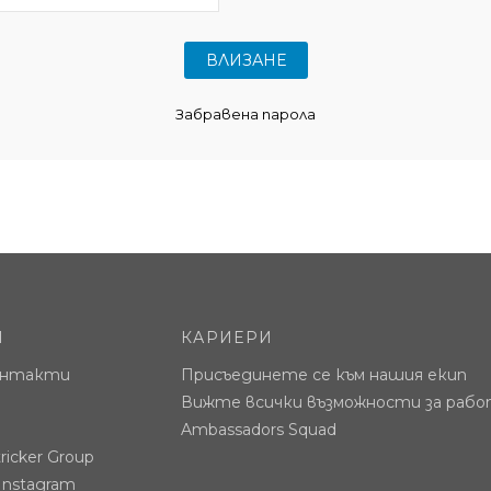
Забравена парола
И
КАРИЕРИ
контакти
Присъединете се към нашия екип
Вижте всички възможности за раб
Ambassadors Squad
ricker Group
 Instagram