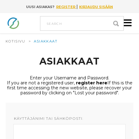
|
UUSI ASIAKAS?
REGISTER
KIRJAUDU SISÄÄN
Go to content
search
KOTISIVU
>
ASIAKKAAT
ASIAKKAAT
Enter your Username and Password.
If you are not a registered user,
register here
If this is the
first time accessing the new website, please recover your
password by clicking on "Lost your password".
KÄYTTÄJÄNIMI TAI SÄHKÖPOSTI: