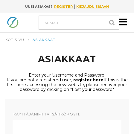
|
UUSI ASIAKAS?
REGISTER
KIRJAUDU SISÄÄN
Go to content
search
KOTISIVU
>
ASIAKKAAT
ASIAKKAAT
Enter your Username and Password.
If you are not a registered user,
register here
If this is the
first time accessing the new website, please recover your
password by clicking on "Lost your password".
KÄYTTÄJÄNIMI TAI SÄHKÖPOSTI: