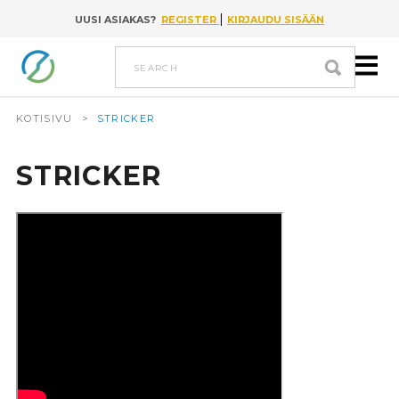
|
UUSI ASIAKAS?
REGISTER
KIRJAUDU SISÄÄN
Go to content
search
KOTISIVU
>
STRICKER
STRICKER