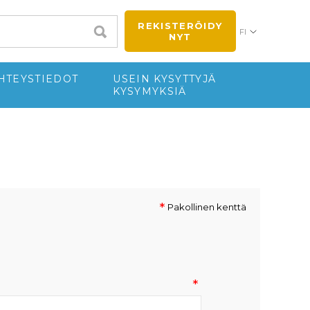
REKISTERÖIDY
FI
NYT
HTEYSTIEDOT
USEIN KYSYTTYJÄ
KYSYMYKSIÄ
*
Pakollinen kenttä