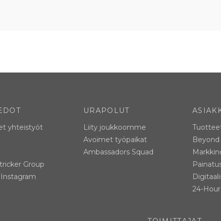
EDOT
URAPOLUT
ASIAK
et yhteistyöt
Liity joukkoomme
Tuottee
Avoimet työpaikat
Beyond 
Ambassadors Squad
Markkino
tricker Group
Painatu
l Instagram
Digitaal
24-Hour 