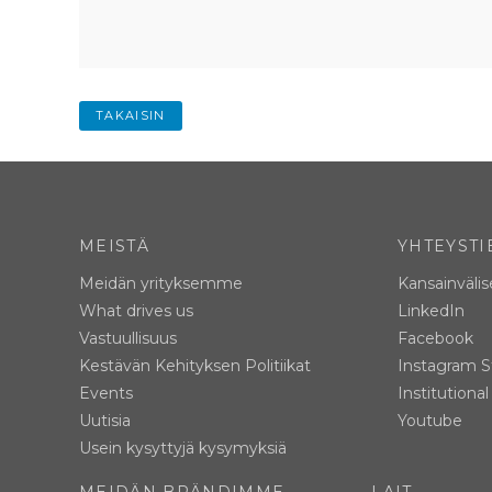
TAKAISIN
MEISTÄ
YHTEYSTI
Meidän yrityksemme
Kansainvälis
What drives us
LinkedIn
Vastuullisuus
Facebook
Kestävän Kehityksen Politiikat
Instagram S
Events
Institutiona
Uutisia
Youtube
Usein kysyttyjä kysymyksiä