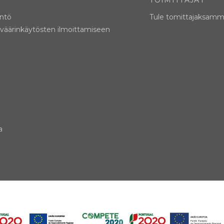
TOIMITTAJAT
äntö
Tule tomittajaksam
 väärinkäytösten ilmoittamiseen
a