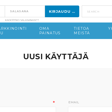
search
KADOTITKO SALASANASI??
RKKINOINTI
OMA
TIETOA
Y
PU
PAINATUS
MEISTÄ
UUSI KÄYTTÄJÄ
EMAIL