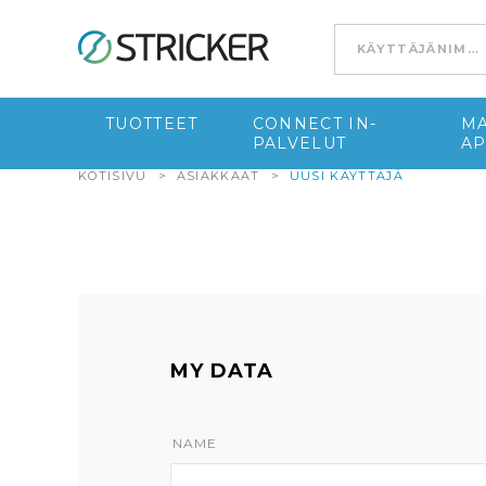
Go to content
TUOTTEET
CONNECT IN-
MA
PALVELUT
A
KOTISIVU
>
ASIAKKAAT
>
UUSI KÄYTTÄJÄ
MY DATA
NAME