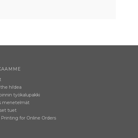
KAAMME
t
the hi!dea
innin työkalupakki
s menetelmät
iset tuet
Printing for Online Orders