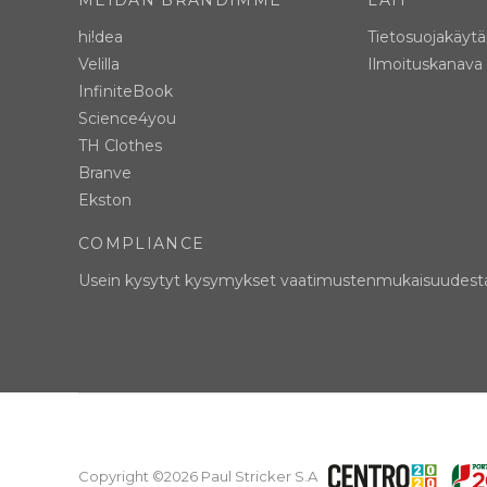
MEIDÄN BRÄNDIMME
LAIT
hi!dea
Tietosuojakäyt
Velilla
Ilmoituskanava
InfiniteBook
Science4you
TH Clothes
Branve
Ekston
COMPLIANCE
Usein kysytyt kysymykset vaatimustenmukaisuudest
Copyright ©2026 Paul Stricker S.A