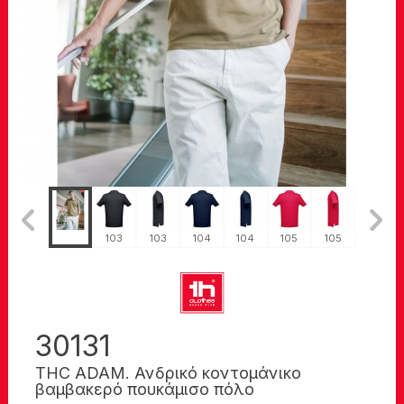
184
103
103
104
104
105
105
108
30131
THC ADAM. Ανδρικό κοντομάνικο
βαμβακερό πουκάμισο πόλο