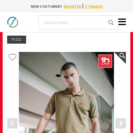
|
NEW COSTUMER?
REGISTER
ΣΎΝΔΕΣΗ
Go to content
Αναζήτηση
ΠΊΣΩ