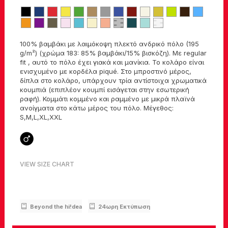
100% βαμβάκι με λαιμόκοψη πλεκτό ανδρικό πόλο (195
g/m²) (χρώμα 183: 85% βαμβάκι/15% βισκόζη). Με regular
fit , αυτό το πόλο έχει γιακά και μανίκια. Το κολάρο είναι
ενισχυμένο με κορδέλα piqué. Στο μπροστινό μέρος,
δίπλα στο κολάρο, υπάρχουν τρία αντίστοιχα χρωματικά
κουμπιά (επιπλέον κουμπί εισάγεται στην εσωτερική
ραφή). Κομμάτι κομμένο και ραμμένο με μικρά πλαϊνά
ανοίγματα στο κάτω μέρος του πόλο. Μέγεθος:
S,M,L,XL,XXL
VIEW SIZE CHART
Beyond the hi!dea
24ωρη Εκτύπωση