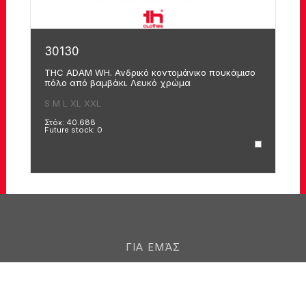
30130
3
THC ADAM WH. Ανδρικό κοντομάνικο πουκάμισο
T
πόλο από βαμβάκι. Λευκό χρώμα
3
S
M
L
XL
XXL
Στ
Fu
Στόκ:
40.688
Future stock:
0
ΓΙΑ ΕΜΆΣ
ΕΠΙΚΟΙΝΩΝΙΑ
ΚΑΡΙΈΡΕΣ