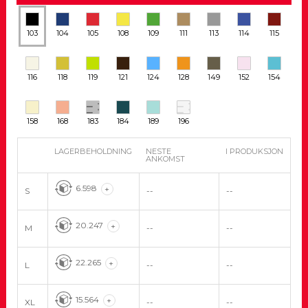
103
104
105
108
109
111
113
114
115
116
118
119
121
124
128
149
152
154
158
168
183
184
189
196
LAGERBEHOLDNING
NESTE
I PRODUKSJON
ANKOMST
6.598
+
S
--
--
20.247
+
M
--
--
22.265
+
L
--
--
15.564
+
XL
--
--