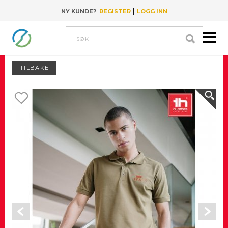
|
NY KUNDE?
REGISTER
LOGG INN
Go to content
Søk
TILBAKE