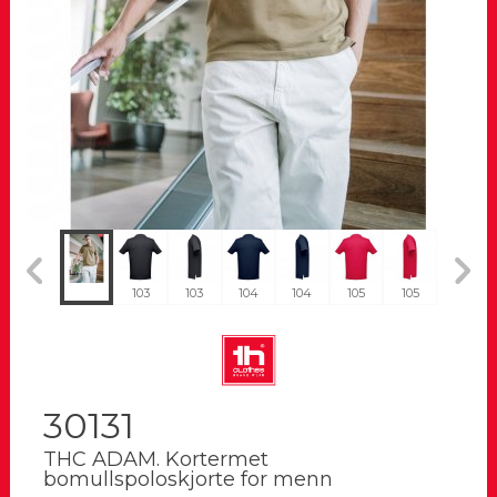
184
103
103
104
104
105
105
108
30131
THC ADAM. Kortermet
bomullspoloskjorte for menn