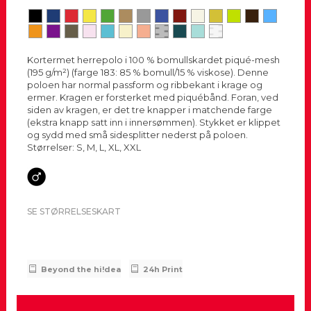
Kortermet herrepolo i 100 % bomullskardet piqué-mesh
(195 g/m²) (farge 183: 85 % bomull/15 % viskose). Denne
poloen har normal passform og ribbekant i krage og
ermer. Kragen er forsterket med piquébånd. Foran, ved
siden av kragen, er det tre knapper i matchende farge
(ekstra knapp satt inn i innersømmen). Stykket er klippet
og sydd med små sidesplitter nederst på poloen.
Størrelser: S, M, L, XL, XXL
SE STØRRELSESKART
Beyond the hi!dea
24h Print