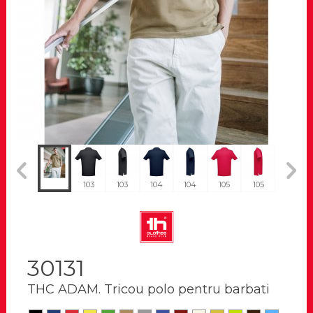
184
103
103
104
104
105
105
108
30131
THC ADAM. Tricou polo pentru barbati