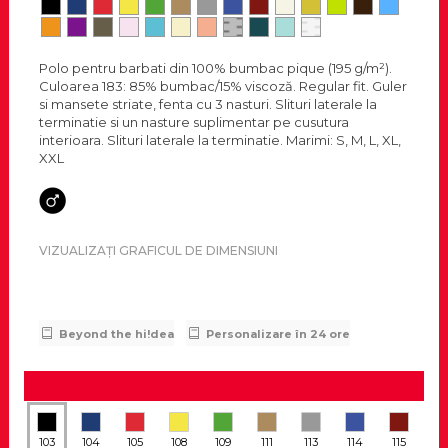
Polo pentru barbati din 100% bumbac pique (195 g/m²).
Culoarea 183: 85% bumbac/15% viscoză. Regular fit. Guler
si mansete striate, fenta cu 3 nasturi. Slituri laterale la
terminatie si un nasture suplimentar pe cusutura
interioara. Slituri laterale la terminatie. Marimi: S, M, L, XL,
XXL
VIZUALIZAȚI GRAFICUL DE DIMENSIUNI
Beyond the hi!dea
Personalizare în 24 ore
103
104
105
108
109
111
113
114
115