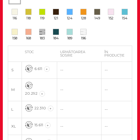
116
118
119
121
124
128
149
152
154
158
168
183
184
189
196
STOC
URMĂTOAREA
ÎN
SOSIRE
PRODUCȚIE
6.611
+
S
--
--
M
--
--
20.292
+
22.310
+
L
--
--
15.611
+
XL
--
--