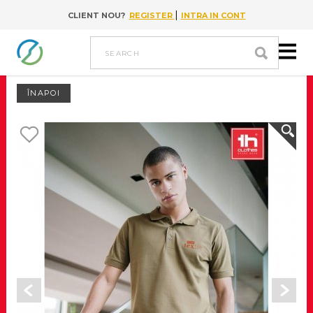
|
CLIENT NOU?
REGISTER
INTRA IN CONT
Go to content
search
ÎNAPOI