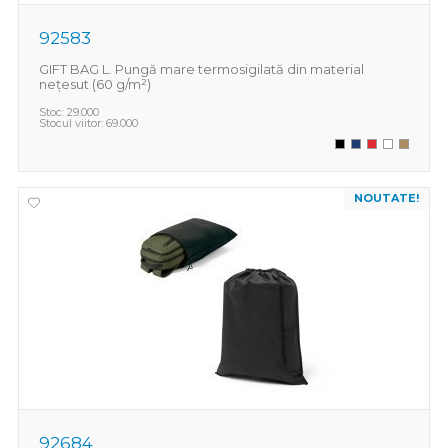
92583
GIFT BAG L. Pungă mare termosigilată din material
nețesut (60 g/m²)
Stoc:
29.000
Stocul viitor:
69.000
NOUTATE!
92684