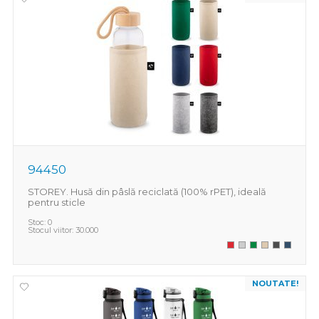
94450
STOREY. Husă din pâslă reciclată (100% rPET), ideală
pentru sticle
Stoc:
0
Stocul viitor:
30.000
NOUTATE!