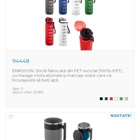
94448
ERIKSSON. Sticlă fabricată din PET reciclat (100% rPET),
cu mesaje motivaționale și marcaje orare care vă
încurajează să beți apă
Stoc:
0
Stocul viitor:
20.500
NOUTATE!