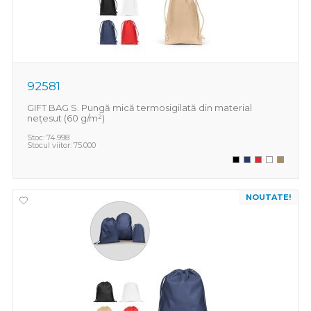
92581
GIFT BAG S. Pungă mică termosigilată din material
nețesut (60 g/m²)
Stoc:
74.998
Stocul viitor:
75.000
NOUTATE!