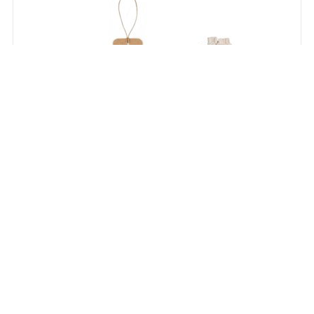
93671
LABEL RECTANGULAR. Etichetă dreptunghiulară
fabricată din hârtie 100% reciclată (700 g/m²)
Stoc:
0
Stocul viitor:
119.999
NOUTATE!