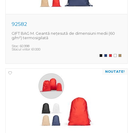
92582
GIFT BAG M. Geantă nețesută de dimensiuni medii (60
g/m²) termosigilată
Stoc:
60.998
Stocul viitor:
61.000
NOUTATE!