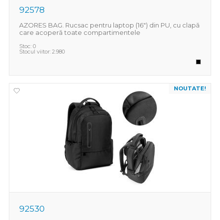
92578
AZORES BAG. Rucsac pentru laptop (16") din PU, cu clapă
care acoperă toate compartimentele
Stoc:
0
Stocul viitor:
2.980
NOUTATE!
92530