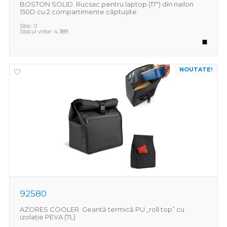
BOSTON SOLID. Rucsac pentru laptop (17") din nailon
150D cu 2 compartimente căptușite
Stoc:
0
Stocul viitor:
4.389
NOUTATE!
92580
AZORES COOLER. Geantă termică PU „roll top” cu
izolație PEVA (7L)