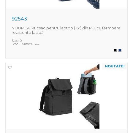
92543
NOUMEA. Rucsac pentru laptop (16") din PU, cu fermoare
rezistente la apă
Stoc:
0
Stocul viitor:
6.374
NOUTATE!