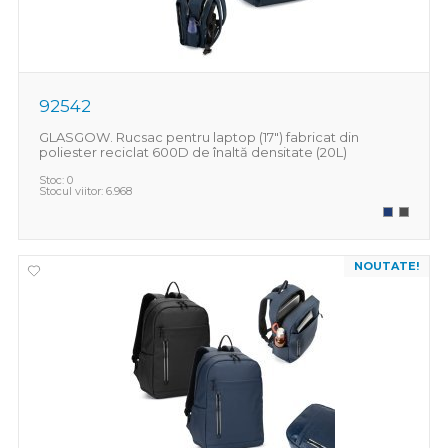
92542
GLASGOW. Rucsac pentru laptop (17") fabricat din
poliester reciclat 600D de înaltă densitate (20L)
Stoc:
0
Stocul viitor:
6.968
NOUTATE!