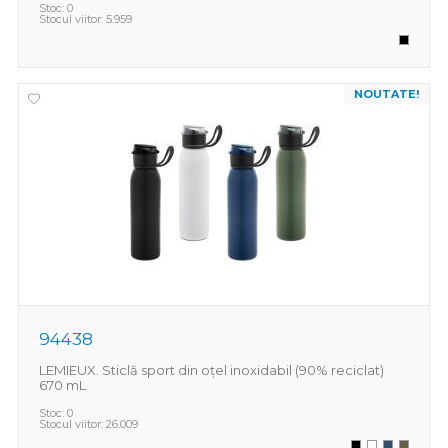
Stoc:
0
Stocul viitor:
5.959
NOUTATE!
94438
LEMIEUX. Sticlă sport din oțel inoxidabil (90% reciclat)
670 mL
Stoc:
0
Stocul viitor:
26.009