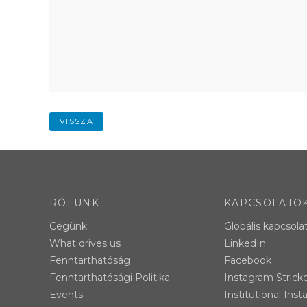
VISSZA
RÓLUNK
KAPCSOLATO
Cégünk
Globális kapcsola
What drives us
LinkedIn
Fenntarthatóság
Facebook
Fenntarthatósági Politika
Instagram Strick
Events
Institutional Ins