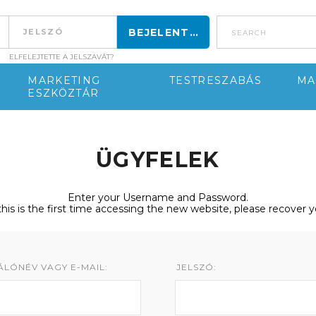
search
ELFELEJTETTE A JELSZAVÁT?
MARKETING
TESTRESZABÁS
MA
ESZKÖZTÁR
ÜGYFELEK
Enter your Username and Password.
 this is the first time accessing the new website, please recover 
LÓNÉV VAGY E-MAIL:
JELSZÓ: