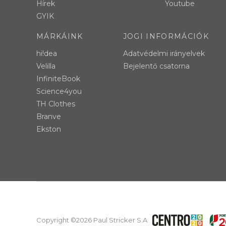
Hírek
Youtube
GYIK
MÁRKÁINK
JOGI INFORMÁCIÓK
hi!dea
Adatvédelmi irányelvek
Velilla
Bejelentő csatorna
InfiniteBook
Science4you
TH Clothes
Branve
Ekston
Copyright ©2026 Paul Stricker S.A