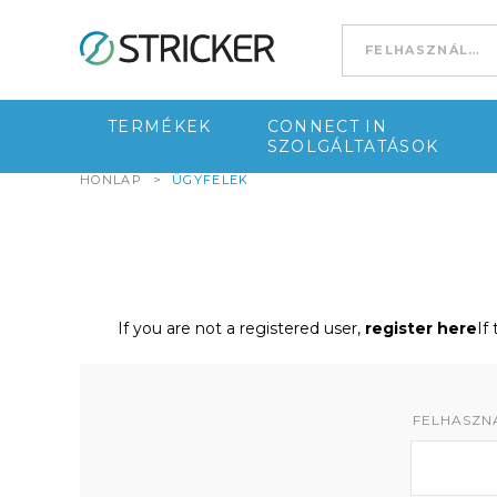
Go to content
TERMÉKEK
CONNECT IN
SZOLGÁLTATÁSOK
HONLAP
>
ÜGYFELEK
If you are not a registered user,
register here
If
FELHASZNÁ