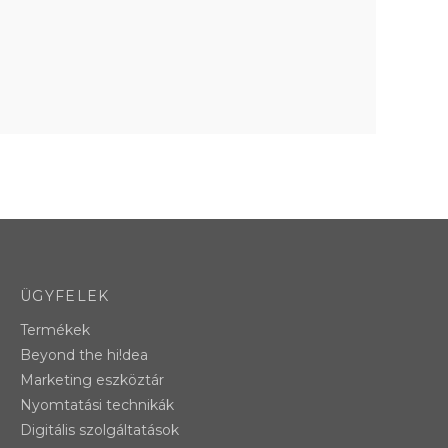
ÜGYFELEK
Termékek
Beyond the hi!dea
Marketing eszköztár
Nyomtatási technikák
Digitális szolgáltatások