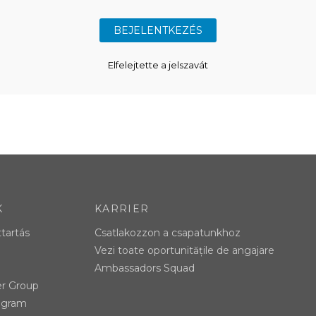
Elfelejtette a jelszavát
K
KARRIER
ttartás
Csatlakozzon a csapatunkhoz
Vezi toate oportunitățile de angajare
Ambassadors Squad
er Group
tagram