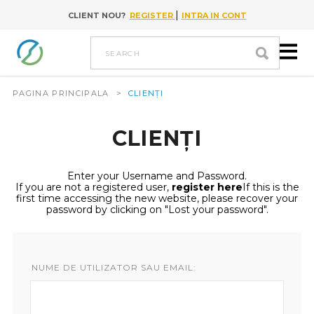
|
CLIENT NOU?
REGISTER
INTRA IN CONT
Go to content
search
PAGINA PRINCIPALA
>
CLIENȚI
CLIENȚI
Enter your Username and Password.
If you are not a registered user,
register here
If this is the
first time accessing the new website, please recover your
password by clicking on "Lost your password".
NUME DE UTILIZATOR SAU EMAIL: