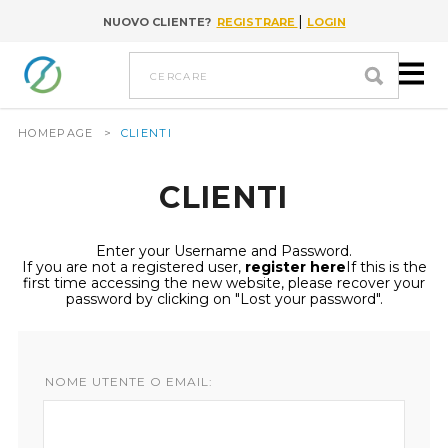
|
NUOVO CLIENTE?
REGISTRARE
LOGIN
Go to content
cercare
HOMEPAGE
>
CLIENTI
CLIENTI
Enter your Username and Password.
If you are not a registered user,
register here
If this is the
first time accessing the new website, please recover your
password by clicking on "Lost your password".
NOME UTENTE O EMAIL: