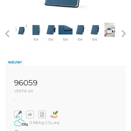
104
104
104
104
104
NIEUW!
96059
VERTIX A5
-
0.98 kg CO
eq
2