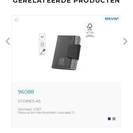
GERELATEERDE PRODUCTEN
NIEUW!
96088
STORIES A5
P
Voorraad:
4.927
V
Nieuwe binnenkomsten voorraad:
0
N