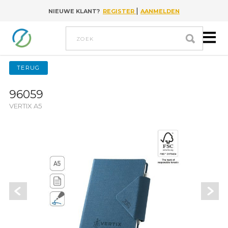
|
NIEUWE KLANT?
REGISTER
AANMELDEN
Go to content
Zoek
TERUG
96059
VERTIX A5