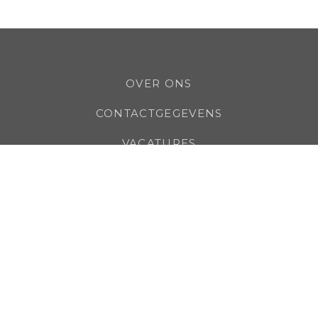
OVER ONS
CONTACTGEGEVENS
VACATURES
KLANTEN
ONZE MERKEN
LEGAAL
LEVERANCIERS
COMPLIANCE