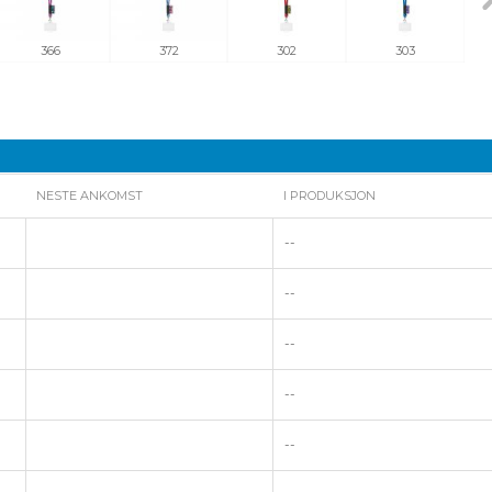
366
372
302
303
NESTE ANKOMST
I PRODUKSJON
--
--
--
--
--