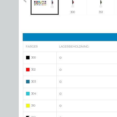
310
300
351
FARGER
LAGERBEHOLDNING
300
0
302
0
303
0
304
0
310
0