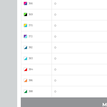
366
0
369
0
370
0
372
0
382
0
383
0
384
0
386
0
388
0
M