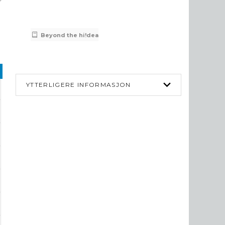
304
310
300
Beyond the hi!dea
YTTERLIGERE INFORMASJON