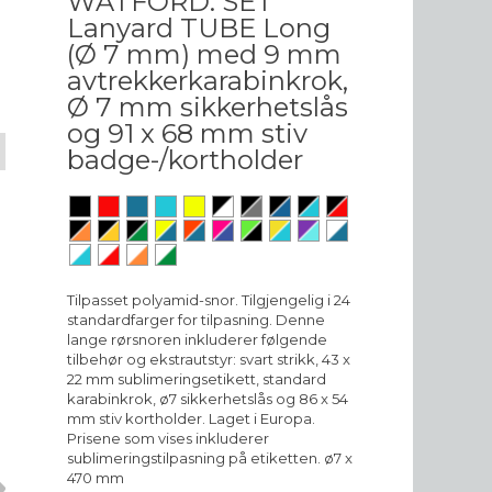
WATFORD. SET
Lanyard TUBE Long
(Ø 7 mm) med 9 mm
avtrekkerkarabinkrok,
Ø 7 mm sikkerhetslås
og 91 x 68 mm stiv
badge-/kortholder
Tilpasset polyamid-snor. Tilgjengelig i 24
standardfarger for tilpasning. Denne
lange rørsnoren inkluderer følgende
tilbehør og ekstrautstyr: svart strikk, 43 x
22 mm sublimeringsetikett, standard
karabinkrok, ø7 sikkerhetslås og 86 x 54
mm stiv kortholder. Laget i Europa.
Prisene som vises inkluderer
sublimeringstilpasning på etiketten. ø7 x
470 mm