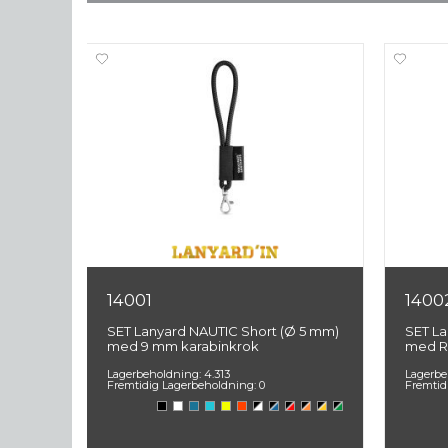
NYHET!
14001
1400
SET Lanyard NAUTIC Short (Ø 5 mm)
SET La
0 mm)
med 9 mm karabinkrok
med R
Lagerbeholdning:
4.313
Lagerbe
Fremtidig Lagerbeholdning:
0
Fremtid