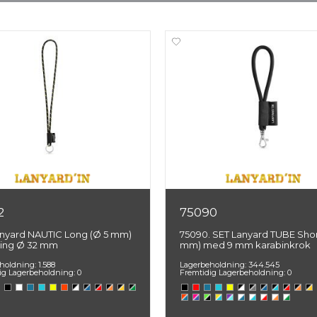
2
75090
nyard NAUTIC Long (Ø 5 mm)
75090. SET Lanyard TUBE Shor
ing Ø 32 mm
mm) med 9 mm karabinkrok
holdning:
1.588
Lagerbeholdning:
344.545
ig Lagerbeholdning:
0
Fremtidig Lagerbeholdning:
0