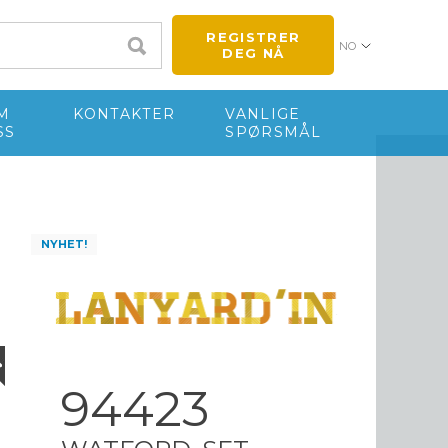
REGISTRER
NO
DEG NÅ
M
KONTAKTER
VANLIGE
SS
SPØRSMÅL
NYHET!
94423