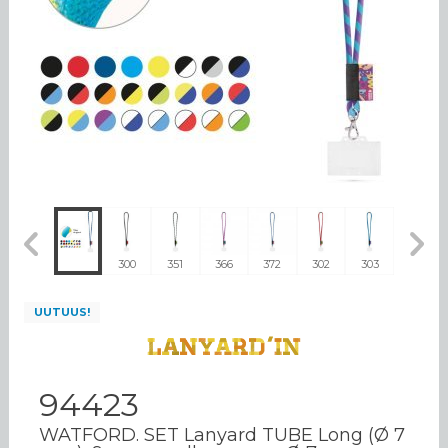
310
300
351
366
372
302
303
304
UUTUUS!
94423
WATFORD. SET Lanyard TUBE Long (Ø 7