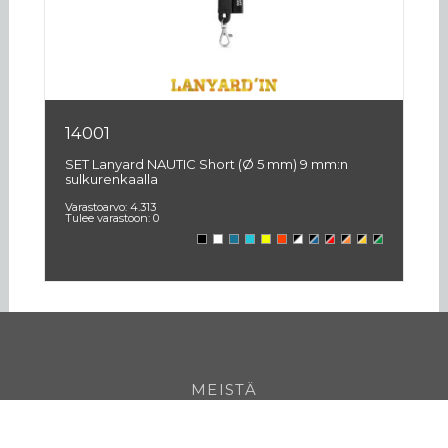
14001
1
SET Lanyard NAUTIC Short (Ø 5 mm) 9 mm:n
SE
sulkurenkaalla
3
Varastoarvo:
4.313
Va
Tulee varastoon:
0
Tu
MEISTÄ
YHTEYSTIEDOT