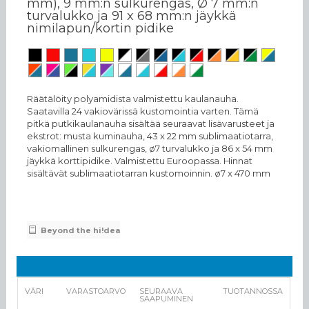
mm), 9 mm:n sulkurengas, Ø 7 mm:n
turvalukko ja 91 x 68 mm:n jäykkä
nimilapun/kortin pidike
Räätälöity polyamidista valmistettu kaulanauha.
Saatavilla 24 vakiovärissä kustomointia varten. Tämä
pitkä putkikaulanauha sisältää seuraavat lisävarusteet ja
ekstrot: musta kuminauha, 43 x 22 mm sublimaatiotarra,
vakiomallinen sulkurengas, ø7 turvalukko ja 86 x 54 mm
jäykkä korttipidike. Valmistettu Euroopassa. Hinnat
sisältävät sublimaatiotarran kustomoinnin. ø7 x 470 mm
Beyond the hi!dea
VÄRI
VARASTOARVO
SEURAAVA
TUOTANNOSSA
SAAPUMINEN