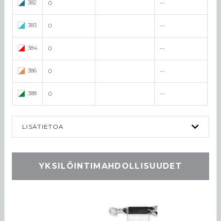
382
0
--
383
0
--
384
0
--
386
0
--
388
0
--
LISÄTIETOA
YKSILÖINTIMAHDOLLISUUDET