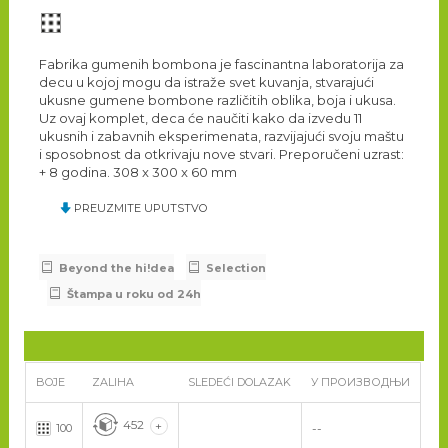
Fabrika gumenih bombona je fascinantna laboratorija za
decu u kojoj mogu da istraže svet kuvanja, stvarajući
ukusne gumene bombone različitih oblika, boja i ukusa.
Uz ovaj komplet, deca će naučiti kako da izvedu 11
ukusnih i zabavnih eksperimenata, razvijajući svoju maštu
i sposobnost da otkrivaju nove stvari. Preporučeni uzrast:
+ 8 godina. 308 x 300 x 60 mm
PREUZMITE UPUTSTVO
Beyond the hi!dea
Selection
Štampa u roku od 24h
BOJE
ZALIHA
SLEDEĆI DOLAZAK
У ПРОИЗВОДЊИ
452
+
100
--