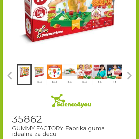
100
100
100
100
100
100
100
100
35862
GUMMY FACTORY. Fabrika guma
idealna za decu