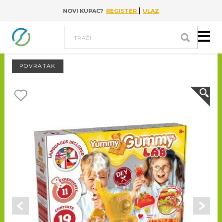
|
NOVI KUPAC?
REGISTER
ULAZ
Go to content
Traži
POVRATAK