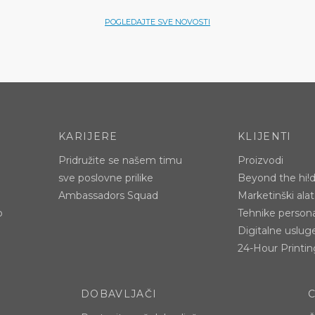
POGLEDAJTE SVE NOVOSTI
KARIJERE
KLIJENTI
Pridružite se našem timu
Proizvodi
sve poslovne prilike
Beyond the hi!
Ambassadors Squad
Marketinški alat
p
Tehnike persona
Digitalne uslug
24-Hour Printin
DOBAVLJAČI