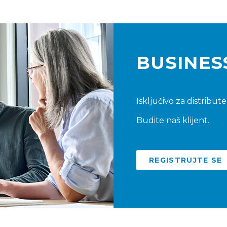
BUSINES
Isključivo za distribut
Budite naš klijent.
REGISTRUJTE SE