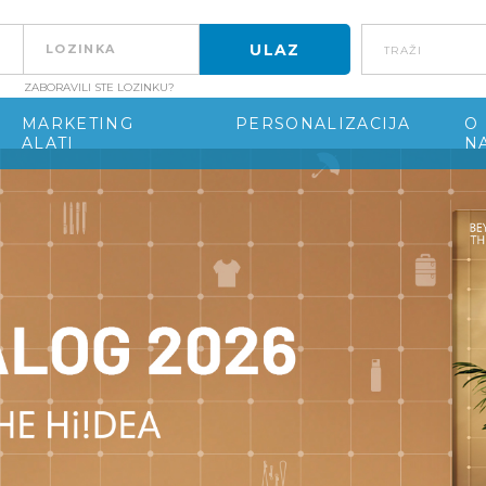
Traži
ZABORAVILI STE LOZINKU?
MARKETING
PERSONALIZACIJA
O
ALATI
N