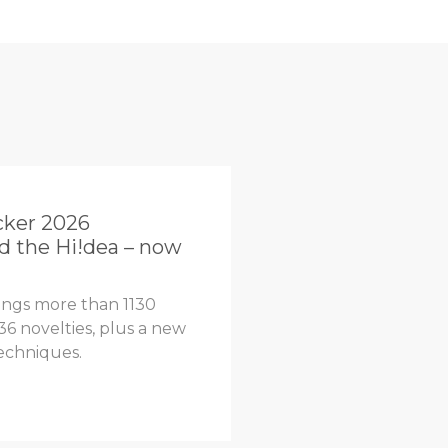
cker 2026
d the Hi!dea – now
ings more than 1130
36 novelties, plus a new
techniques.