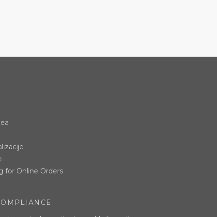
dea
lizacije
e
g for Online Orders
COMPLIANCE