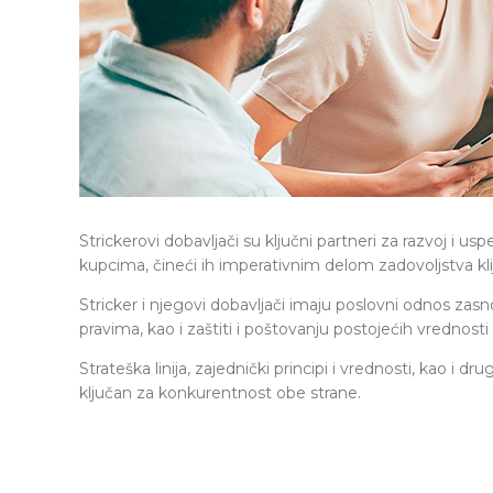
Strickerovi dobavljači su ključni partneri za razvoj i 
kupcima, čineći ih imperativnim delom zadovoljstva kli
Stricker i njegovi dobavljači imaju poslovni odnos zas
pravima, kao i zaštiti i poštovanju postojećih vrednosti
Strateška linija, zajednički principi i vrednosti, kao i
ključan za konkurentnost obe strane.