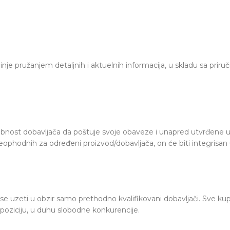
nje pružanjem detaljnih i aktuelnih informacija, u skladu sa priru
posobnost dobavljača da poštuje svoje obaveze i unapred utvrđene
a neophodnih za određeni proizvod/dobavljača, on će biti integris
 uzeti u obzir samo prethodno kvalifikovani dobavljači. Sve kupov
u poziciju, u duhu slobodne konkurencije.