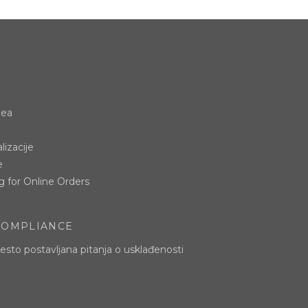
dea
lizacije
e
g for Online Orders
COMPLIANCE
esto postavljana pitanja o usklađenosti