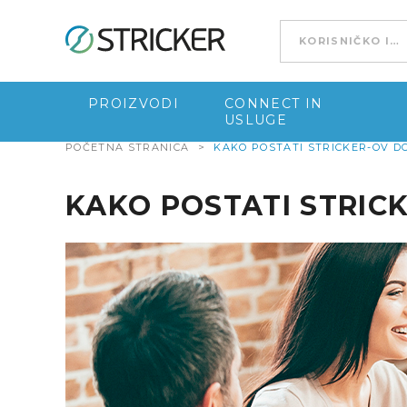
Go to content
PROIZVODI
CONNECT IN
USLUGE
POČETNA STRANICA
>
KAKO POSTATI STRICKER-OV D
KAKO POSTATI STRIC