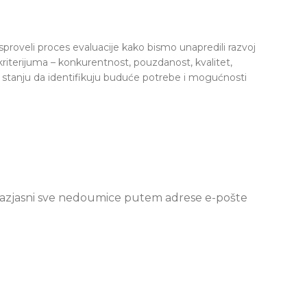
proveli proces evaluacije kako bismo unapredili razvoj
h kriterijuma – konkurentnost, pouzdanost, kvalitet,
 stanju da identifikuju buduće potrebe i mogućnosti
 razjasni sve nedoumice putem adrese e-pošte