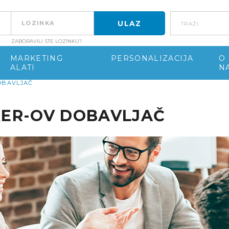
Traži
ZABORAVILI STE LOZINKU?
MARKETING
PERSONALIZACIJA
O
ALATI
N
OBAVLJAČ
KER-OV DOBAVLJAČ