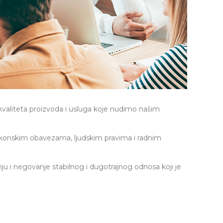
u kvaliteta proizvoda i usluga koje nudimo našim
 zakonskim obavezama, ljudskim pravima i radnim
dnju i negovanje stabilnog i dugotrajnog odnosa koji je