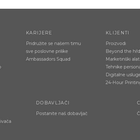
KARIJERE
KLIJENTI
Pridružite se našem timu
Proizvodi
sve poslovne prilike
Beyond the hi!
Ambassadors Squad
Marketinški alat
p
Tehnike persona
Digitalne uslug
24-Hour Printin
DOBAVLJAČI
Postanite naš dobavljač
Č
jivača