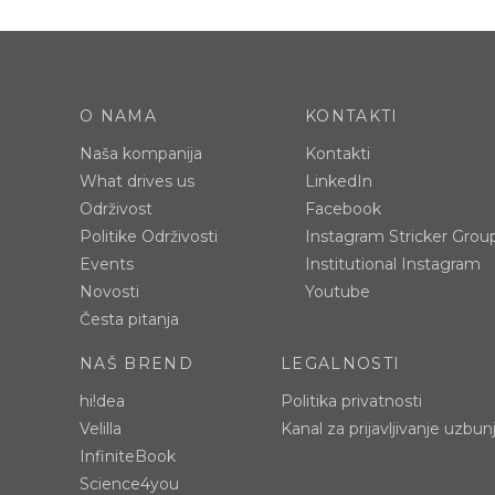
O NAMA
KONTAKTI
Naša kompanija
Kontakti
What drives us
LinkedIn
Održivost
Facebook
Politike Održivosti
Instagram Stricker Grou
Events
Institutional Instagram
Novosti
Youtube
Česta pitanja
NAŠ BREND
LEGALNOSTI
hi!dea
Politika privatnosti
Velilla
Kanal za prijavljivanje uzbun
InfiniteBook
Science4you