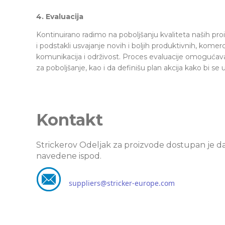
4. Evaluacija
Kontinuirano radimo na poboljšanju kvaliteta naših pro
i podstakli usvajanje novih i boljih produktivnih, komer
komunikacija i održivost. Proces evaluacije omogućava 
za poboljšanje, kao i da definišu plan akcija kako bi s
Kontakt
Strickerov Odeljak za proizvode dostupan je d
navedene ispod.
suppliers@stricker-europe.com