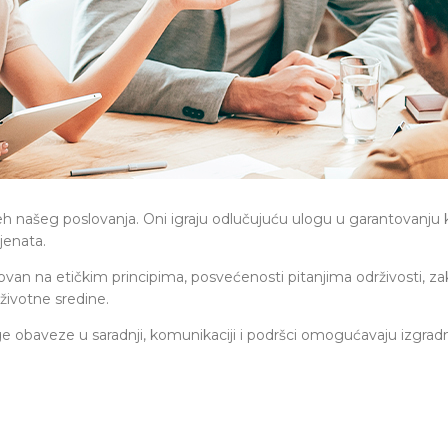
uspeh našeg poslovanja. Oni igraju odlučujuću ulogu u garantovanj
jenata.
novan na etičkim principima, posvećenosti pitanjima održivosti,
 životne sredine.
 druge obaveze u saradnji, komunikaciji i podršci omogućavaju izgra