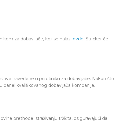
čnikom za dobavljače, koji se nalazi
ovde
. Stricker će
 uslove navedene u priručniku za dobavljače. Nakon što
an u panel kvalifikovanog dobavljača kompanije.
ine prethode istraživanju tržišta, osiguravajući da