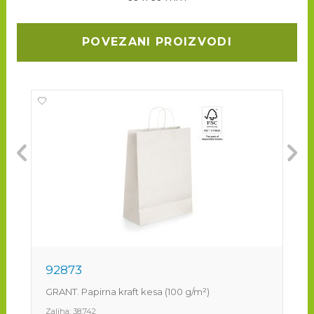
POVEZANI PROIZVODI
92873
9
GRANT. Papirna kraft kesa (100 g/m²)
TA
Zaliha:
38.742
Za