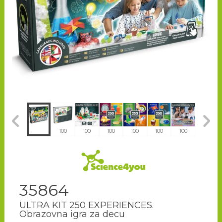
100
100
100
100
100
100
100
100
35864
ULTRA KIT 250 EXPERIENCES.
Obrazovna igra za decu