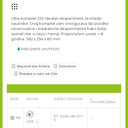
Ultra komplet 250 Idealan eksperiment za mlade
naučnike. Ovaj komplet vam omogućava da izvodite
neverovatne i edukativne eksperimente kako biste
saznali više o nauci i hemiji. Preporučeni uzrast: + 8
godina. 382 x 294 x 80 mm
PREUZMITE UPUTSTVO
Beyond the hi!dea
Selection
Štampa u roku od 24h
BOJE
ZALIHA
SLEDEĆI DOLAZAK
У
ПРОИЗВОДЊИ
PT: 2026-08-07 /
100
--
3
403
+