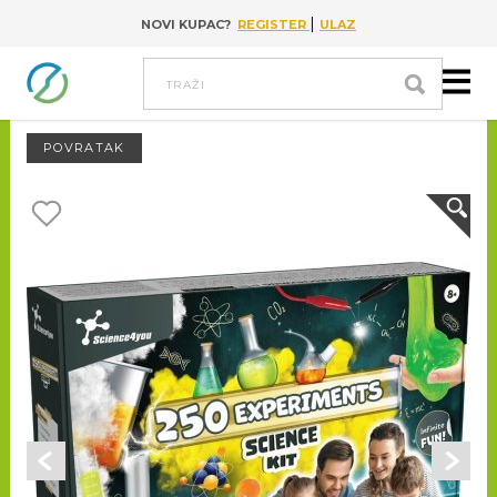
|
NOVI KUPAC?
REGISTER
ULAZ
Go to content
Traži
POVRATAK