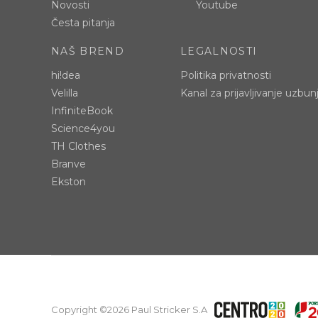
Novosti
Youtube
Česta pitanja
NAŠ BREND
LEGALNOSTI
hi!dea
Politika privatnosti
Velilla
Kanal za prijavljivanje uzbun
InfiniteBook
Science4you
TH Clothes
Branve
Ekston
Copyright ©2026 Paul Stricker S.A