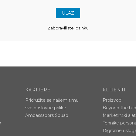
Zaboravili ste lozinku
KARIJERE
KLIJENTI
Pridružite se našem timu
Proizvodi
sve poslovne prilike
Beyond the hi!
Ambassadors Squad
Marketinški alat
p
Tehnike persona
Digitalne uslug