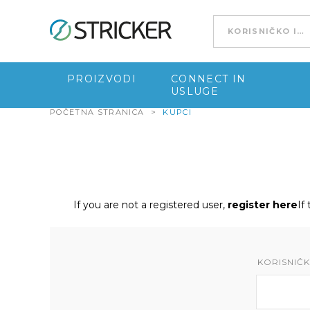
Go to content
PROIZVODI
CONNECT IN
USLUGE
POČETNA STRANICA
>
KUPCI
If you are not a registered user,
register here
If
KORISNIČKO