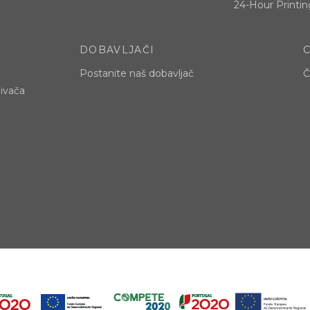
24-Hour Printin
DOBAVLJAČI
Postanite naš dobavljač
Č
jivača