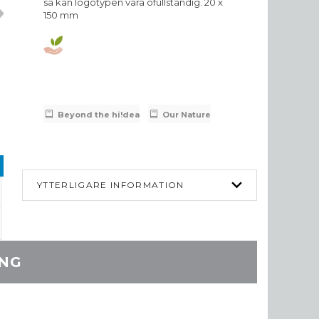
så kan logotypen vara ofullständig. 20 x
150 mm
301
Beyond the hi!dea
Our Nature
YTTERLIGARE INFORMATION
ING