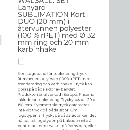
WALSALL. SET
Lanyard
SUBLIMATION Kort II
DUO (20 mm) i
återvunnen polyester
(100 % rPET) med Ø 32
mm ring och 20 mm
karbinhake
Kort Logoband för sublimeringstryck i
återvunnen polyester (100% rPET) med
standardring och karbinhake. Tryck kan
göras på båda sidor av bandet.
Produkten är tillverkad i Europa. Priserna
inkluderar sublimering. Tryckyta/sida: 20 x
150 mm. Symmetriskt tryck garanteras
inte vid tryck på båda sidor. Om
logotypen är tryckt på båda sidor kan det
hända att logotypen på baksidan inte är
centrerad med trycket på framsidan, eller