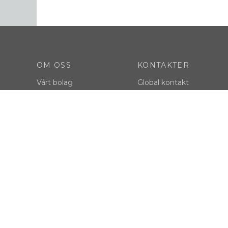
OM OSS
KONTAKTER
Vårt bolag
Global kontakt
What drives us
LinkedIn
Hållbarhet
Facebook
Hållbarhetspolicy
Instagram Stricker Group
Events
Institutional Instagram
Nyheter
Youtube
FAQ
VÅRA VARUMÄRKEN
LAGAR
hi!dea
Integritetspolicy
Velilla
Rapporteringskana
InfiniteBook