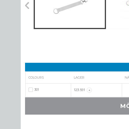
COLOURS
LAGER
N
301
123.591
+
MÖ