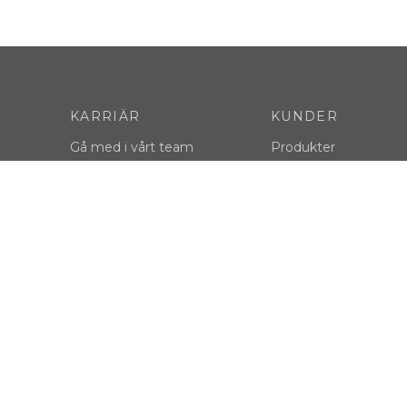
KARRIÄR
KUNDER
Gå med i vårt team
Produkter
jobbmöjligheter
Beyond the hi!dea
Ambassadors Squad
Marketing Toolkit
tryckmetoder
Digitala tjänster
24-Hour Printing for 
LEVERANTÖRER
Var vår leverantör
l för whistleblowing