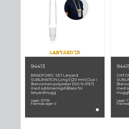
94413
9441
rad
BRADFORD. SET Lanyard
OXFOR
abel
SUBLIMATION Long II (20 mm) Duo i
SUBLIM
net ABS
återvunnen polyester (100 % rPET)
återvu
med sublimeringshållare för
med su
lanyardmugg
muggh
Lager:
127.116
Lager:
7.
Framtida lager:
0
Framtid