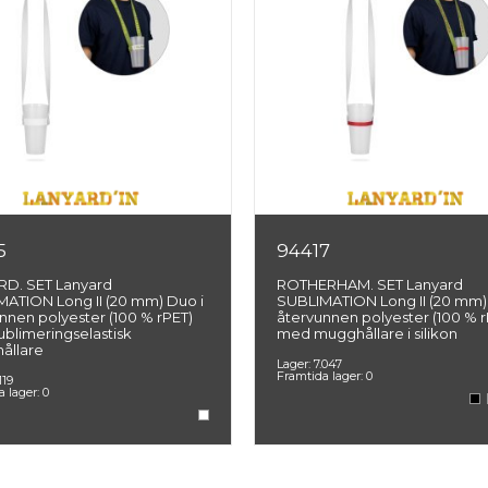
5
94417
D. SET Lanyard
ROTHERHAM. SET Lanyard
ATION Long II (20 mm) Duo i
SUBLIMATION Long II (20 mm)
nnen polyester (100 % rPET)
återvunnen polyester (100 % r
blimeringselastisk
med mugghållare i silikon
ållare
Lager:
7.047
Framtida lager:
0
119
a lager:
0