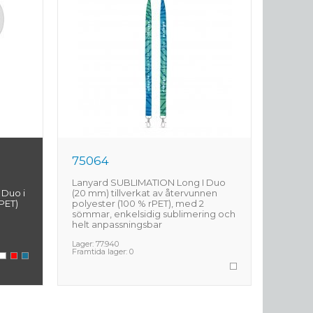
75064
7506
Lanyard SUBLIMATION Long I Duo
Lanyar
 Duo i
(20 mm) tillverkat av återvunnen
(20 mm)
PET)
polyester (100 % rPET), med 2
polyest
sömmar, enkelsidig sublimering och
sömmar
helt anpassningsbar
och hel
Lager:
77.940
Lager:
77
Framtida lager:
0
Framtida