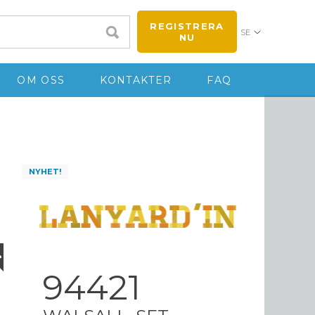
REGISTRERA
SE
NU
OM OSS
KONTAKTER
FAQ
NYHET!
94421